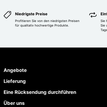
Niedrigste Preise
Ei
Profitieren Sie von den niedrigsten Preisen
Sie
für qualitativ hochwertige Produkte.
Sie 
Tag
Angebote
Lieferung
Eine Rücksendung durchführen
Über uns