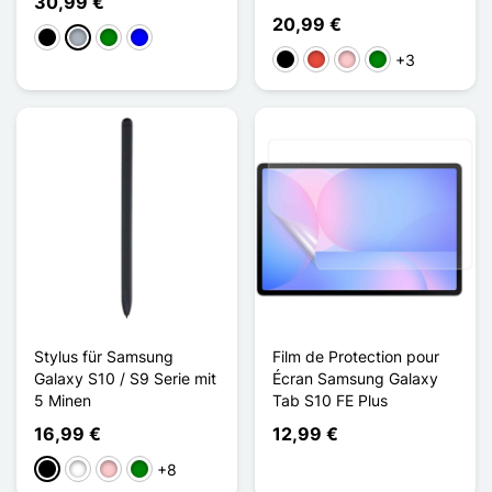
30,99 €
20,99 €
Schwarz
Grau
Grün
Blau
+3
Schwarz
Rot
Pink
Grün
Stylus für Samsung
Film de Protection pour
Galaxy S10 / S9 Serie mit
Écran Samsung Galaxy
5 Minen
Tab S10 FE Plus
16,99 €
12,99 €
+8
Schwarz
Weiß
Pink
Grün