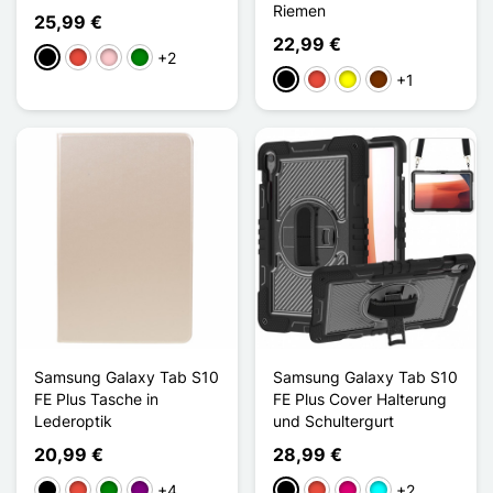
Riemen
25,99 €
22,99 €
+2
Schwarz
Rot
Pink
Grün
+1
Schwarz
Rot
Gelb
Kaffee
Samsung Galaxy Tab S10
Samsung Galaxy Tab S10
FE Plus Tasche in
FE Plus Cover Halterung
Lederoptik
und Schultergurt
20,99 €
28,99 €
+4
+2
Schwarz
Rot
Grün
Violett
Schwarz
Rot
Magenta
Cyan