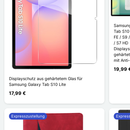
Samsung
Tab S10 
FE / S9 
/ S7 HD
Displays
gehärte
mit Anti
19,99 
Displayschutz aus gehärtetem Glas für
Samsung Galaxy Tab S10 Lite
17,99 €
Expresszustellung
Express