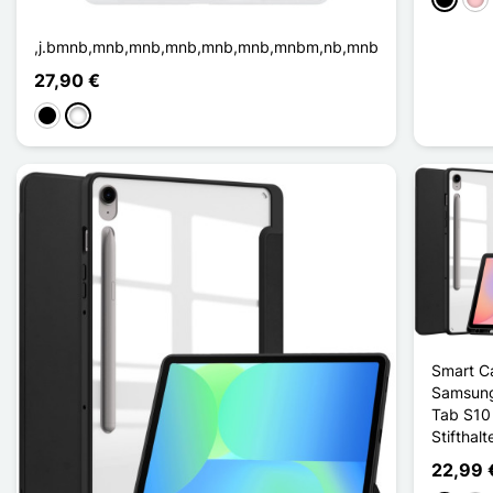
Schwar
Pin
,j.bmnb,mnb,mnb,mnb,mnb,mnb,mnbm,nb,mnb
27,90 €
Schwarz
Weiß
Smart C
Samsung
Tab S10 
Stifthalt
22,99 