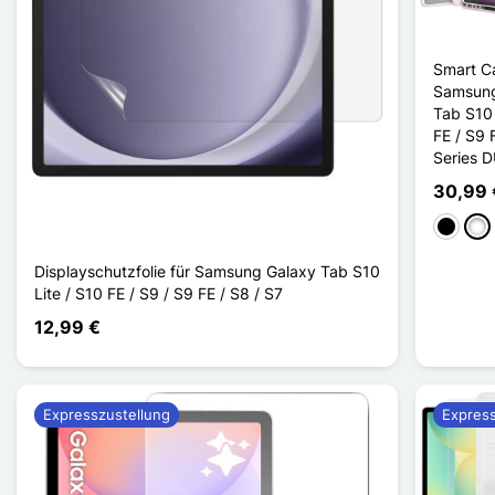
Smart C
Samsung
Tab S10 
FE / S9
Series 
30,99 
Schwar
Ros
Displayschutzfolie für Samsung Galaxy Tab S10
Lite / S10 FE / S9 / S9 FE / S8 / S7
12,99 €
Expresszustellung
Express