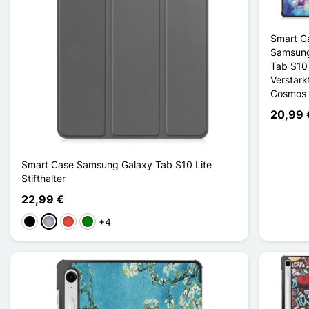
Smart C
Samsung
Tab S10 
Verstärkt
Cosmos
20,99 
Smart Case Samsung Galaxy Tab S10 Lite
Stifthalter
22,99 €
+4
Schwarz
Grau
Rot
Grün