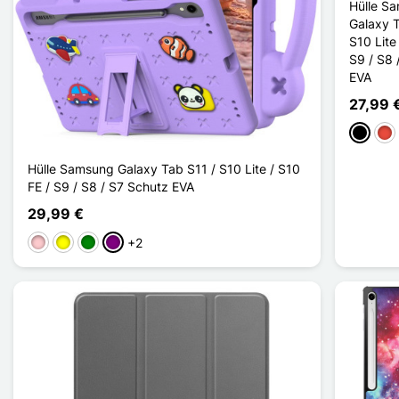
Hülle S
Galaxy T
S10 Lite
S9 / S8 
EVA
27,99 
Schwar
Rot
Hülle Samsung Galaxy Tab S11 / S10 Lite / S10
FE / S9 / S8 / S7 Schutz EVA
29,99 €
+2
Pink
Gelb
Grün
Violett