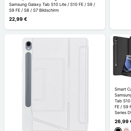
Samsung Galaxy Tab S10 Lite / S10 FE / S9 /
S9 FE / S8 / S7 Bildschirm
22,99 €
Smart C
Samsung
Tab S10 
FE / S9
Series 
26,99 