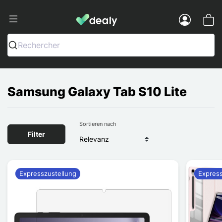
Dealy - Hüllen und Zubehör für Smart
Menu
Rechercher
Samsung Galaxy Tab S10 Lite
Sortieren nach
Filter
Expresszustellung
Express