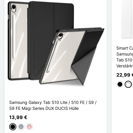
Smart C
Samsung
Tab S10 
Verstärkt
22,99 
Schwar
Wei
Samsung Galaxy Tab S10 Lite / S10 FE / S9 /
S9 FE Magi Series DUX DUCIS Hülle
13,99 €
Schwarz
Grau
Pink