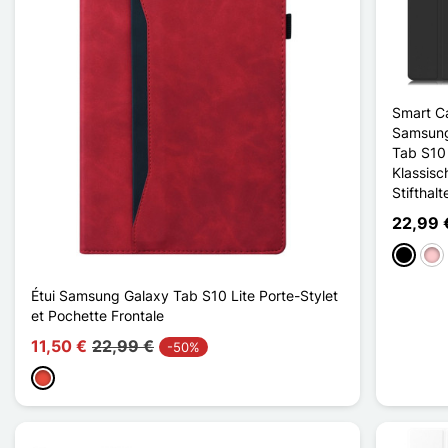
Smart C
Samsung
Tab S10 
Klassisc
Stifthalt
22,99 
Schwar
Pin
Étui Samsung Galaxy Tab S10 Lite Porte-Stylet
et Pochette Frontale
11,50 €
22,99 €
-50%
Rot