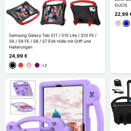
DUCIS
22,99 
Pink
Bla
Samsung Galaxy Tab S11 / S10 Lite / S10 FE /
S9 / S9 FE / S8 / S7 EVA Hülle mit Griff und
Halterungen
24,99 €
+2
Schwarz
Rot
Pink
Violett