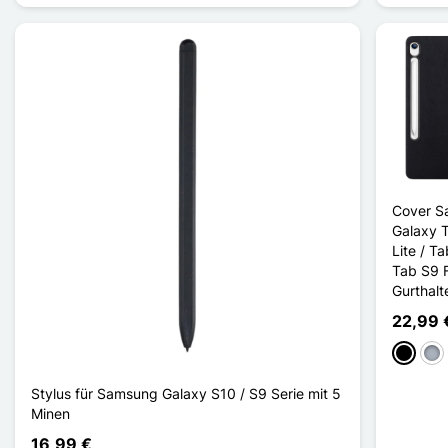
Cover S
Galaxy 
Lite / T
Tab S9 
Gurthalt
22,99 
Schwar
Gra
Stylus für Samsung Galaxy S10 / S9 Serie mit 5
Minen
16,99 €