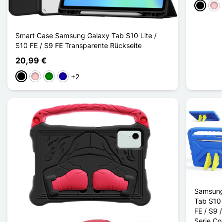
Schwar
Pin
Smart Case Samsung Galaxy Tab S10 Lite /
S10 FE / S9 FE Transparente Rückseite
20,99 €
+2
Schwarz
Pink
Grün
Dunkelblau
Samsung
Tab S10 
FE / S9 
Serie C