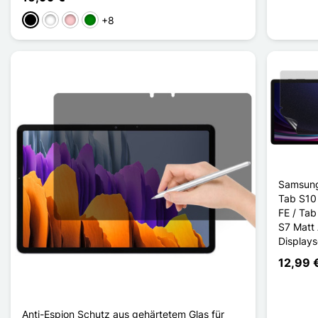
+8
Schwarz
Weiß
Pink
Grün
Samsung
Tab S10 
FE / Tab
S7 Matt 
Displays
12,99 
Anti-Espion Schutz aus gehärtetem Glas für