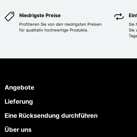
Niedrigste Preise
Ei
Profitieren Sie von den niedrigsten Preisen
Sie
für qualitativ hochwertige Produkte.
Sie 
Tag
Angebote
Lieferung
Eine Rücksendung durchführen
Über uns