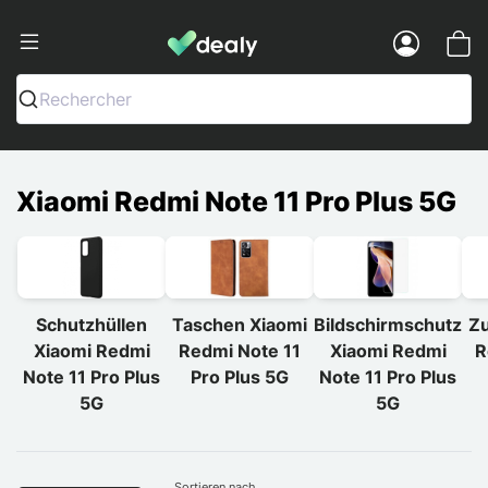
Dealy - Hüllen und Zubehör für Smart
Menu
Rechercher
Xiaomi Redmi Note 11 Pro Plus 5G
Schutzhüllen
Taschen Xiaomi
Bildschirmschutz
Zu
Xiaomi Redmi
Redmi Note 11
Xiaomi Redmi
R
Note 11 Pro Plus
Pro Plus 5G
Note 11 Pro Plus
5G
5G
Sortieren nach