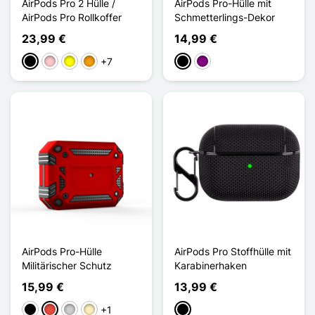
AirPods Pro 2 Hülle /
AirPods Pro-Hülle mit
AirPods Pro Rollkoffer
Schmetterlings-Dekor
23,99 €
14,99 €
+7
Schwarz
Pink
Gelb
Orange
Schwarz
Violett
AirPods Pro-Hülle
AirPods Pro Stoffhülle mit
Militärischer Schutz
Karabinerhaken
15,99 €
13,99 €
+1
Schwarz
Rot
Silber
Golden
Schwarz