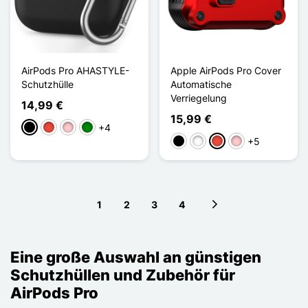
AirPods Pro AHASTYLE-
Apple AirPods Pro Cover
Schutzhülle
Automatische
Verriegelung
14,99 €
15,99 €
+4
Schwarz
Rot
Pink
Grün
+5
Schwarz
Weiß
Rot
Pink
1
2
3
4
Next page
Eine große Auswahl an günstigen
Schutzhüllen und Zubehör für
AirPods Pro