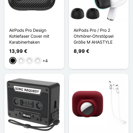
AirPods Pro Design
AirPods Pro / Pro 2
Kohlefaser Cover mit
Ohrhörer-Ohrstöpsel
Karabinerhaken
Größe M AHASTYLE
13,99 €
8,99 €
+4
Schwarz
Violet Foncé
Noir Vert
Noir Blanc