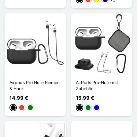
Schwarz
Rot
Gelb
Marineblau
Airpods Pro Hülle Riemen
AirPods Pro-Hülle mit
& Hook
Zubehör
14,99 €
15,99 €
Schwarz
Rot
Grün
Schwarz
Grün
Blau