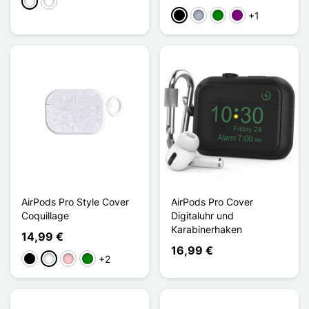
Noir / Rouge
Noir / Vert
+1
Schwarz
Grau
Grün
Violett
AirPods Pro Style Cover
AirPods Pro Cover
Coquillage
Digitaluhr und
Karabinerhaken
14,99 €
16,99 €
+2
Schwarz
Weiß
Pink
Grün