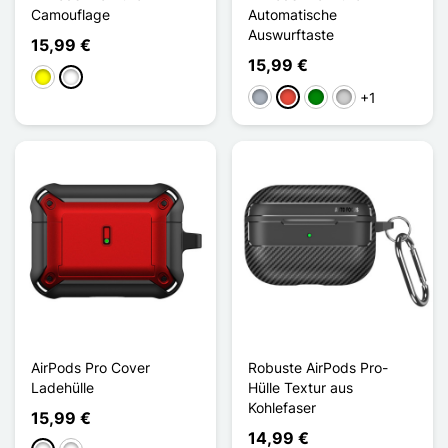
Camouflage
Automatische
Auswurftaste
15,99 €
15,99 €
Gelb
Noir / Vert Armée
+1
Grau
Rot
Grün
Silber
AirPods Pro Cover
Robuste AirPods Pro-
Ladehülle
Hülle Textur aus
Kohlefaser
15,99 €
14,99 €