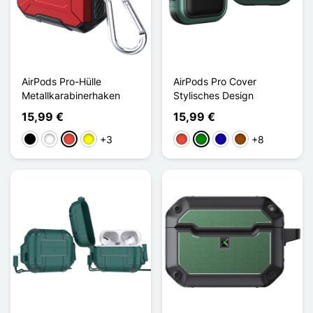
AirPods Pro-Hülle
AirPods Pro Cover
Metallkarabinerhaken
Stylisches Design
15,99 €
15,99 €
+3
+8
Schwarz
Weiß
Rot
Gelb
Rot
Grün
Dunkelblau
Braun