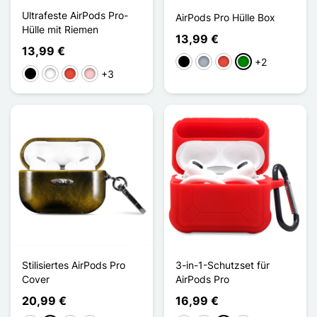
Ultrafeste AirPods Pro-
AirPods Pro Hülle Box
Hülle mit Riemen
13,99 €
13,99 €
+2
Schwarz
Grau
Rot
Grün
+3
Schwarz
Weiß
Rot
Pink
Stilisiertes AirPods Pro
3-in-1-Schutzset für
Cover
AirPods Pro
20,99 €
16,99 €