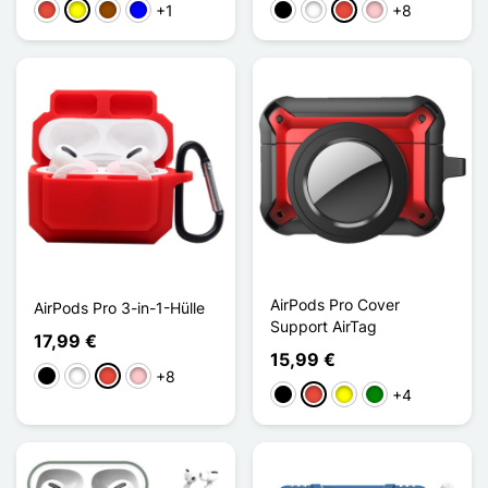
+1
+8
Rot
Gelb
Braun
Blau
Schwarz
Weiß
Rot
Pink
AirPods Pro Cover
AirPods Pro 3-in-1-Hülle
Support AirTag
17,99 €
15,99 €
+8
Schwarz
Weiß
Rot
Pink
+4
Schwarz
Rot
Gelb
Grün