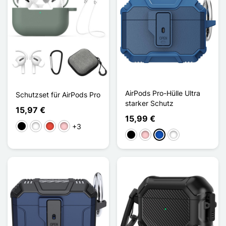
AirPods Pro-Hülle Ultra
Schutzset für AirPods Pro
starker Schutz
15,97 €
15,99 €
+3
Schwarz
Weiß
Rot
Pink
Schwarz
Pink
Saphir
Noir / Rouge