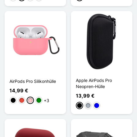
Apple AirPods Pro
AirPods Pro Silikonhülle
Neopren-Hülle
14,99 €
13,99 €
+3
Schwarz
Rot
Pink
Grün
Schwarz
Grau
Blau