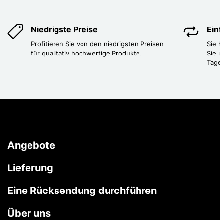
Niedrigste Preise
Ei
Profitieren Sie von den niedrigsten Preisen
Sie
für qualitativ hochwertige Produkte.
Sie 
Tag
Angebote
Lieferung
Eine Rücksendung durchführen
Über uns