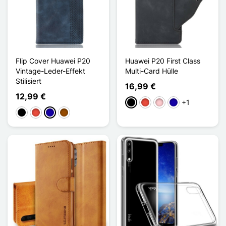
Flip Cover Huawei P20
Huawei P20 First Class
Vintage-Leder-Effekt
Multi-Card Hülle
Stilisiert
16,99 €
12,99 €
+1
Schwarz
Rot
Pink
Dunkelblau
Schwarz
Rot
Dunkelblau
Braun