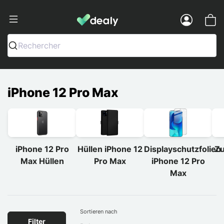
Dealy - Hüllen und Zubehör für Smart
Menu
Rechercher
iPhone 12 Pro Max
iPhone 12 Pro
Hüllen iPhone 12
Displayschutzfolien
Zu
Max Hüllen
Pro Max
iPhone 12 Pro
Max
Sortieren nach
Filter