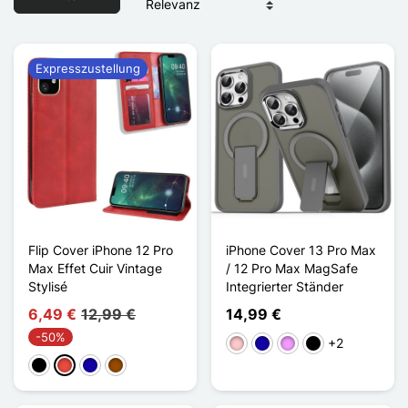
Expresszustellung
Flip Cover iPhone 12 Pro
iPhone Cover 13 Pro Max
Max Effet Cuir Vintage
/ 12 Pro Max MagSafe
Stylisé
Integrierter Ständer
6,49 €
12,99 €
14,99 €
-50%
+2
Pink
Dunkelblau
Hellviolett
Noir Transparent
Schwarz
Rot
Dunkelblau
Braun