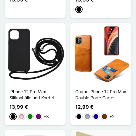
Schwarz
iPhone 12 Pro Max
Coque iPhone 12 Pro Max
Silikonhülle und Kordel
Double Porte Cartes
13,99 €
12,99 €
+3
+2
Schwarz
Pink
Grün
Violett
Schwarz
Grau
Dunkelblau
Kaffee