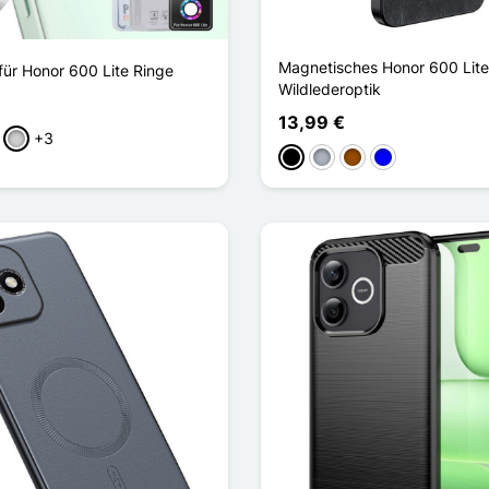
Magnetisches Honor 600 Lite
für Honor 600 Lite Ringe
Wildlederoptik
13,99 €
+3
u
lett
Silber
Schwarz
Grau
Braun
Blau