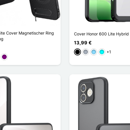
ite Cover Magnetischer Ring
Cover Honor 600 Lite Hybrid
ng
13,99 €
+1
Schwarz
Grau
Hellblau
Cyan
kelblau
Violett