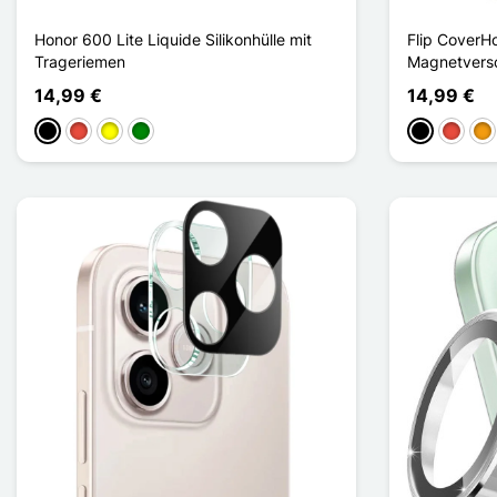
Honor 600 Lite Liquide Silikonhülle mit
Flip CoverH
Trageriemen
Magnetversc
14,99 €
14,99 €
Schwarz
Rot
Gelb
Grün
Schwarz
Rot
Or