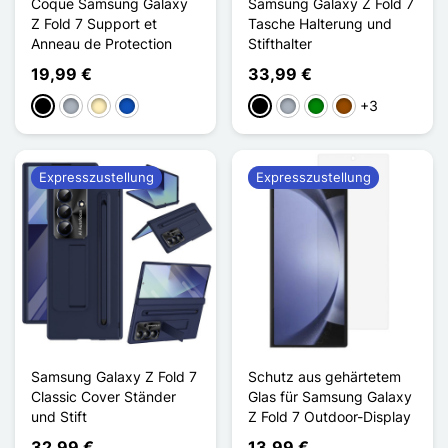
Coque Samsung Galaxy
Samsung Galaxy Z Fold 7
Z Fold 7 Support et
Tasche Halterung und
Anneau de Protection
Stifthalter
19,99 €
33,99 €
+3
Schwarz
Grau
Golden
Saphir
Schwarz
Grau
Grün
Braun
Expresszustellung
Expresszustellung
Samsung Galaxy Z Fold 7
Schutz aus gehärtetem
Classic Cover Ständer
Glas für Samsung Galaxy
und Stift
Z Fold 7 Outdoor-Display
32,99 €
13,99 €