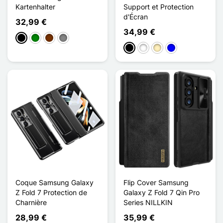
Kartenhalter
Support et Protection
d'Écran
32,99 €
34,99 €
Schwarz
Grün
Kaffee
Gris Titanium
Schwarz
Weiß
Golden
Blau
Coque Samsung Galaxy
Flip Cover Samsung
Z Fold 7 Protection de
Galaxy Z Fold 7 Qin Pro
Charnière
Series NILLKIN
28,99 €
35,99 €