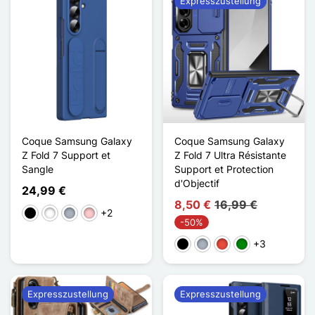
Expresszustellung
Coque Samsung Galaxy
Coque Samsung Galaxy
Z Fold 7 Support et
Z Fold 7 Ultra Résistante
Sangle
Support et Protection
d'Objectif
24,99 €
8,50 €
16,99 €
+2
Schwarz
Weiß
Grau
Pink
-50%
+3
Schwarz
Grau
Rot
Grün
Expresszustellung
Expresszustellung