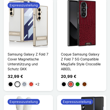
Expresszustellung
Samsung Galaxy Z Fold 7
Coque Samsung Galaxy
Cover Magnetische
Z Fold 7 5G Compatible
Unterstützung und
MagSafe Style Crocodile
Schutz GKK
ABEEL
32,99 €
20,99 €
+2
Schwarz
Weiß
Grau
Rot
Schwarz
Rot
Grün
Kaffee
Expresszustellung
Expresszustellung