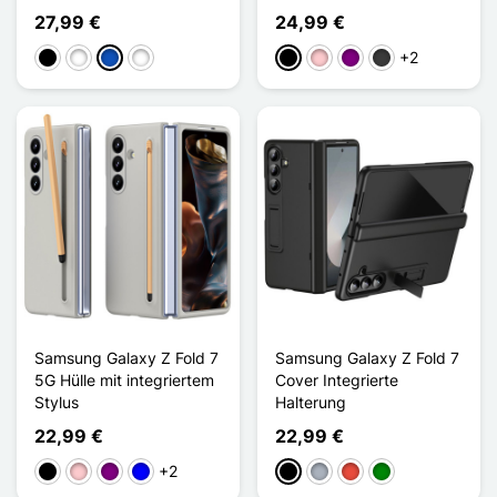
27,99 €
24,99 €
+2
Schwarz
Weiß
Saphir
Vert Gris
Schwarz
Pink
Violett
Dunkelgrau
Samsung Galaxy Z Fold 7
Samsung Galaxy Z Fold 7
5G Hülle mit integriertem
Cover Integrierte
Stylus
Halterung
22,99 €
22,99 €
+2
Schwarz
Pink
Violett
Blau
Schwarz
Grau
Rot
Grün