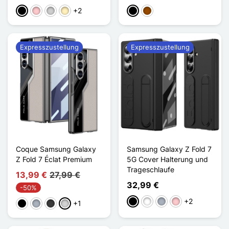
+2
Schwarz
Pink
Silber
Golden
Schwarz
Braun
Expresszustellung
Expresszustellung
Coque Samsung Galaxy
Samsung Galaxy Z Fold 7
Z Fold 7 Éclat Premium
5G Cover Halterung und
Trageschlaufe
13,99 €
27,99 €
32,99 €
-50%
+2
Schwarz
Weiß
Grau
Pink
+1
Schwarz
Grau
Dunkelgrau
Gris clair