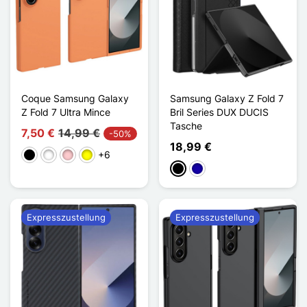
Coque Samsung Galaxy
Samsung Galaxy Z Fold 7
Z Fold 7 Ultra Mince
Bril Series DUX DUCIS
Tasche
7,50 €
14,99 €
-50%
18,99 €
+6
Schwarz
Weiß
Pink
Gelb
Schwarz
Dunkelblau
Expresszustellung
Expresszustellung