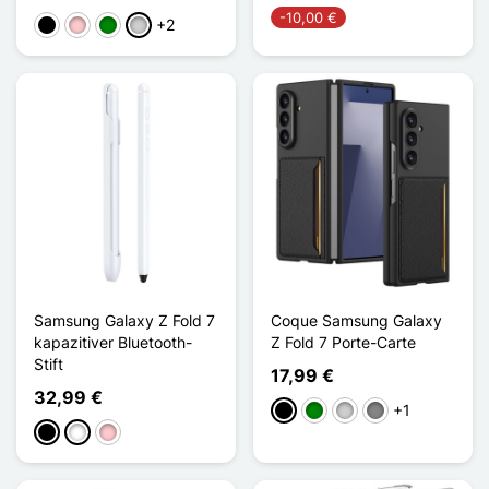
-10,00 €
+2
Schwarz
Pink
Grün
Silber
Samsung Galaxy Z Fold 7
Coque Samsung Galaxy
kapazitiver Bluetooth-
Z Fold 7 Porte-Carte
Stift
17,99 €
32,99 €
+1
Schwarz
Grün
Silber
Gris Titanium
Schwarz
Weiß
Pink