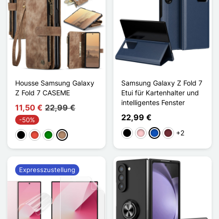
Housse Samsung Galaxy
Samsung Galaxy Z Fold 7
Z Fold 7 CASEME
Etui für Kartenhalter und
intelligentes Fenster
11,50 €
22,99 €
22,99 €
-50%
+2
Schwarz
Pink
Saphir
Rouge Vin
Schwarz
Rot
Grün
Taupe
Expresszustellung