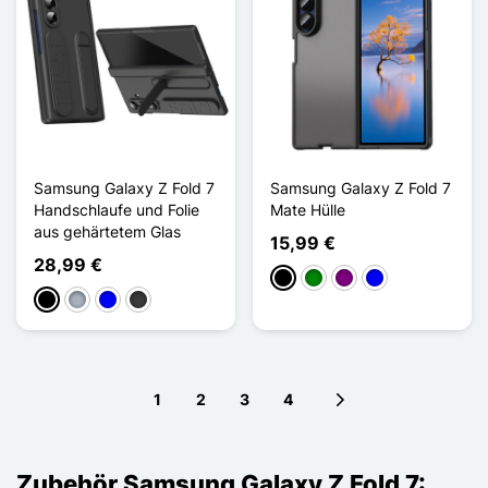
Samsung Galaxy Z Fold 7
Samsung Galaxy Z Fold 7
Handschlaufe und Folie
Mate Hülle
aus gehärtetem Glas
15,99 €
28,99 €
Schwarz
Grün
Violett
Blau
Schwarz
Grau
Blau
Dunkelgrau
1
2
3
4
Next page
Zubehör Samsung Galaxy Z Fold 7: