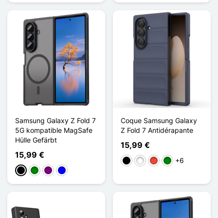
Samsung Galaxy Z Fold 7
Coque Samsung Galaxy
5G kompatible MagSafe
Z Fold 7 Antidérapante
Hülle Gefärbt
15,99 €
15,99 €
+6
Schwarz
Weiß
Rot
Grün
Schwarz
Grün
Violett
Blau