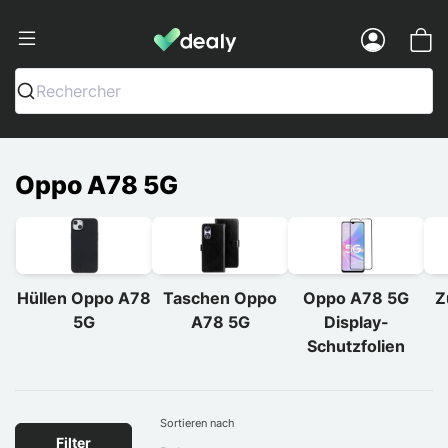
Dealy - Hüllen und Zubehör für Smart
Menu
Rechercher
Oppo A78 5G
Hüllen Oppo A78
Taschen Oppo
Oppo A78 5G
Z
5G
A78 5G
Display-
Schutzfolien
Sortieren nach
Filter