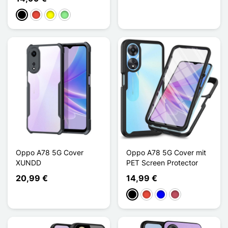
Schwarz
Rot
Gelb
Hellgrün
Oppo A78 5G Cover
Oppo A78 5G Cover mit
XUNDD
PET Screen Protector
20,99 €
14,99 €
Schwarz
Rot
Blau
Dunkelrosa