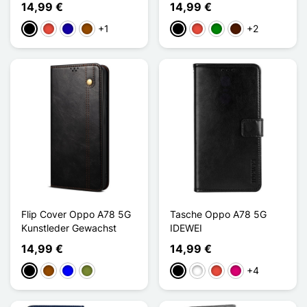
14,99 €
14,99 €
+1
+2
Schwarz
Rot
Dunkelblau
Braun
Schwarz
Rot
Grün
Dunkelbraun
Flip Cover Oppo A78 5G
Tasche Oppo A78 5G
Kunstleder Gewachst
IDEWEI
14,99 €
14,99 €
+4
Schwarz
Braun
Blau
Khaki
Schwarz
Weiß
Rot
Magenta