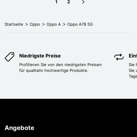
1
2
Next page
Startseite
Oppo
Oppo A
Oppo A78 5G
Niedrigste Preise
Ei
Profitieren Sie von den niedrigsten Preisen
Sie
für qualitativ hochwertige Produkte.
Sie 
Tag
Angebote