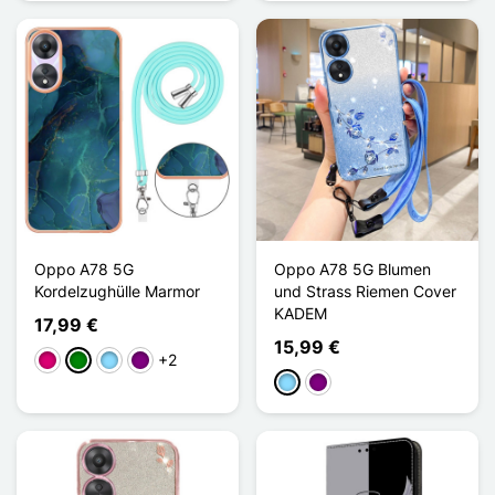
Oppo A78 5G
Oppo A78 5G Blumen
Kordelzughülle Marmor
und Strass Riemen Cover
KADEM
17,99 €
15,99 €
+2
Magenta
Grün
Hellblau
Violett
Hellblau
Violett