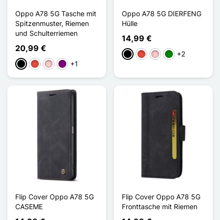
Oppo A78 5G Tasche mit
Oppo A78 5G DIERFENG
Spitzenmuster, Riemen
Hülle
und Schulterriemen
14,99 €
20,99 €
+2
Schwarz
Rot
Pink
Grün
+1
Schwarz
Rot
Pink
Violett
Flip Cover Oppo A78 5G
Flip Cover Oppo A78 5G
CASEME
Fronttasche mit Riemen