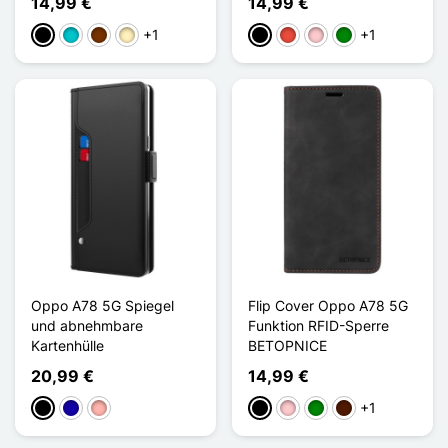
14,99 €
14,99 €
+1
+1
Schwarz
Türkis
Kaffee
Hellbraun
Schwarz
Rot
Pink
Grün
Oppo A78 5G Spiegel
Flip Cover Oppo A78 5G
und abnehmbare
Funktion RFID-Sperre
Kartenhülle
BETOPNICE
20,99 €
14,99 €
+1
Schwarz
Dunkelblau
Roségold
Schwarz
Pink
Grün
Dunkelbraun