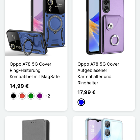
Oppo A78 5G Cover
Oppo A78 5G Cover
Ring-Halterung
Aufgeblasener
Kompatibel mit MagSafe
Kartenhalter und
Ringhalter
14,99 €
17,99 €
+2
Schwarz
Rot
Grün
Violett
Blau