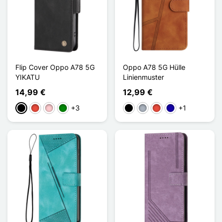
Flip Cover Oppo A78 5G
Oppo A78 5G Hülle
YIKATU
Linienmuster
14,99 €
12,99 €
+3
+1
Schwarz
Rot
Pink
Grün
Schwarz
Grau
Rot
Dunkelblau