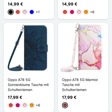
14,99 €
14,99 €
+1
+6
Schwarz
Rot
Pink
Blau
Rot
Magenta
Pink
Orange
Oppo A78 5G
Oppo A78 5G Marmor
Sonnenblume Tasche mit
Tasche mit
Schulterriemen
Schulterriemen
17,99 €
17,99 €
+6
Rot
Magenta
Pink
Orange
Dunkelrot