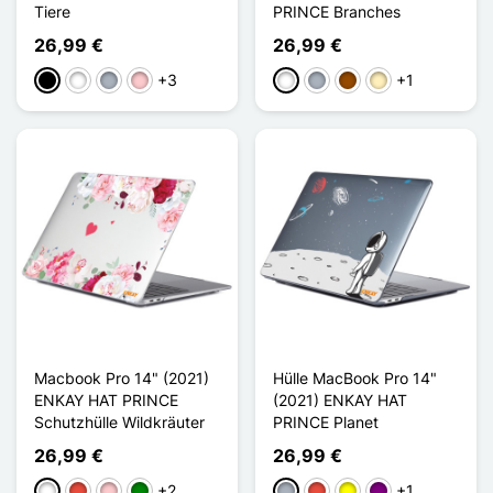
Tiere
PRINCE Branches
26,99 €
26,99 €
+3
+1
Schwarz
Weiß
Grau
Pink
Weiß
Grau
Braun
Golden
Macbook Pro 14" (2021)
Hülle MacBook Pro 14"
ENKAY HAT PRINCE
(2021) ENKAY HAT
Schutzhülle Wildkräuter
PRINCE Planet
26,99 €
26,99 €
+2
+1
Weiß
Rot
Pink
Grün
Grau
Rot
Gelb
Violett