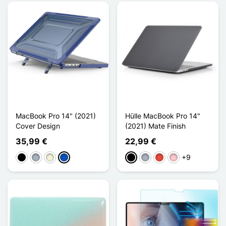
MacBook Pro 14" (2021)
Hülle MacBook Pro 14"
Cover Design
(2021) Mate Finish
35,99 €
22,99 €
+9
Schwarz
Grau
Beige
Saphir
Schwarz
Grau
Rot
Pink