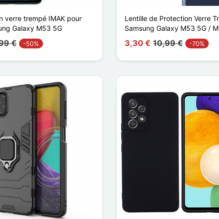
en verre trempé IMAK pour
Lentille de Protection Verre 
ung Galaxy M53 5G
Samsung Galaxy M53 5G / 
99 €
3,30 €
10,99 €
-50%
-70%