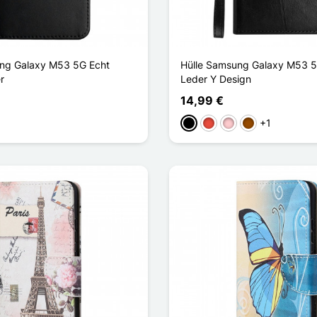
ung Galaxy M53 5G Echt
Hülle Samsung Galaxy M53 5
r
Leder Y Design
14,99 €
+1
blau
Schwarz
Rot
Pink
Braun