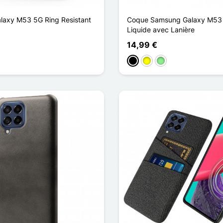
axy M53 5G Ring Resistant
Coque Samsung Galaxy M53 
Liquide avec Lanière
14,99 €
kelblau
Schwarz
Gelb
Hellgrün