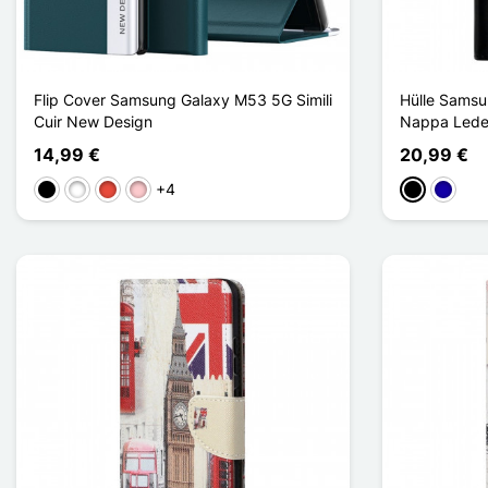
Flip Cover Samsung Galaxy M53 5G Simili
Hülle Sams
Cuir New Design
Nappa Lede
14,99 €
20,99 €
+4
Schwarz
Weiß
Rot
Pink
Schwarz
Dunkel