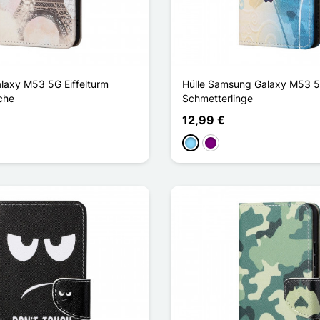
axy M53 5G Eiffelturm
Hülle Samsung Galaxy M53 
che
Schmetterlinge
12,99 €
Hellblau
Violett