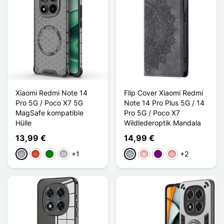
Xiaomi Redmi Note 14
Flip Cover Xiaomi Redmi
Pro 5G / Poco X7 5G
Note 14 Pro Plus 5G / 14
MagSafe kompatible
Pro 5G / Poco X7
Hülle
Wildlederoptik Mandala
13,99 €
14,99 €
+1
+2
Grau
Rot
Grün
Transparent
Grau
Pink
Violett
Roségold