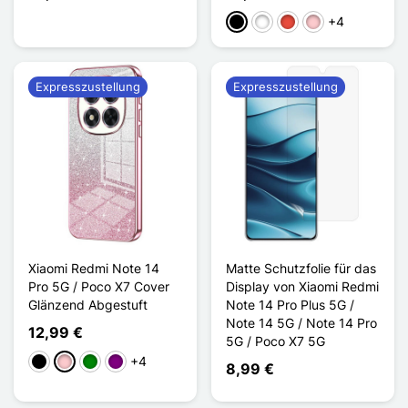
+4
Schwarz
Weiß
Rot
Pink
Expresszustellung
Expresszustellung
Xiaomi Redmi Note 14
Matte Schutzfolie für das
Pro 5G / Poco X7 Cover
Display von Xiaomi Redmi
Glänzend Abgestuft
Note 14 Pro Plus 5G /
Note 14 5G / Note 14 Pro
12,99 €
5G / Poco X7 5G
+4
Schwarz
Pink
Grün
Violett
8,99 €