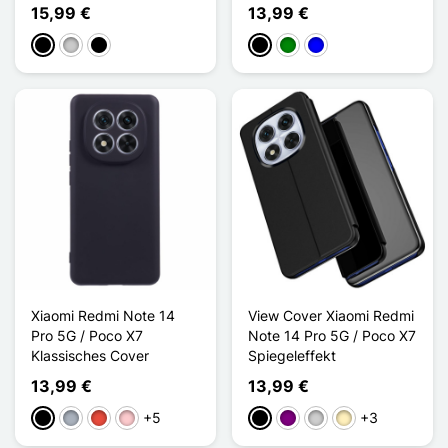
15,99 €
13,99 €
Schwarz
Transparent
Noir Transparent
Schwarz
Grün
Blau
Xiaomi Redmi Note 14
View Cover Xiaomi Redmi
Pro 5G / Poco X7
Note 14 Pro 5G / Poco X7
Klassisches Cover
Spiegeleffekt
13,99 €
13,99 €
+5
+3
Schwarz
Grau
Rot
Pink
Schwarz
Violett
Silber
Golden