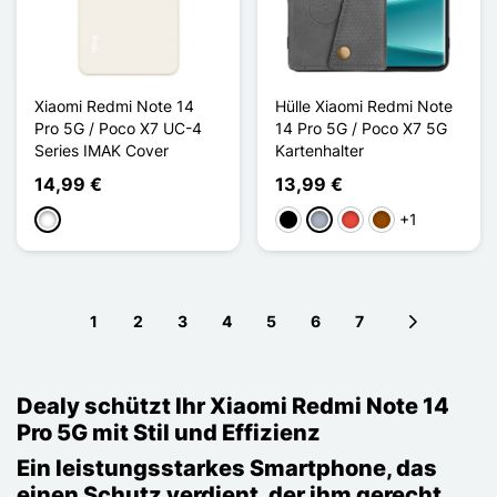
Xiaomi Redmi Note 14
Hülle Xiaomi Redmi Note
Pro 5G / Poco X7 UC-4
14 Pro 5G / Poco X7 5G
Series IMAK Cover
Kartenhalter
14,99 €
13,99 €
+1
Weiß
Schwarz
Grau
Rot
Braun
1
2
3
4
5
6
7
Next page
Dealy schützt Ihr Xiaomi Redmi Note 14
Pro 5G mit Stil und Effizienz
Ein leistungsstarkes Smartphone, das
einen Schutz verdient, der ihm gerecht