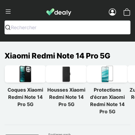
Dealy - Hüllen und Zubehör für Smart
Menu
Rechercher
Xiaomi Redmi Note 14 Pro 5G
Coques Xiaomi
Housses Xiaomi
Protections
Zu
Redmi Note 14
Redmi Note 14
d'écran Xiaomi
R
Pro 5G
Pro 5G
Redmi Note 14
Pro 5G
Sortieren nach