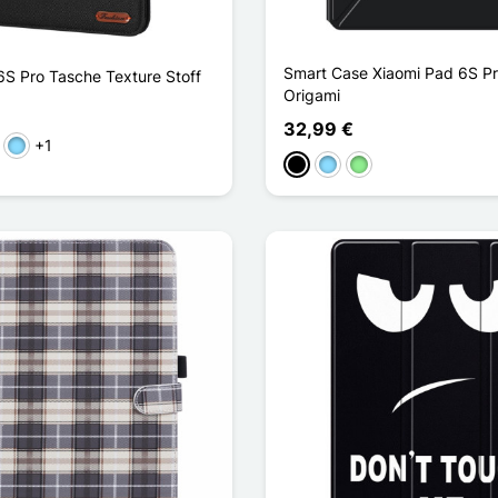
Smart Case Xiaomi Pad 6S P
6S Pro Tasche Texture Stoff
Origami
32,99 €
+1
k
Hellblau
Schwarz
Hellblau
Hellgrün