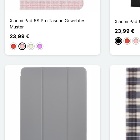
Xiaomi Pad 6S Pro Tasche Gewebtes
Xiaomi Pad 
Muster
23,99 €
23,99 €
Schwarz
Rot
Pin
Rot
Pink
Beige
Hellviolett