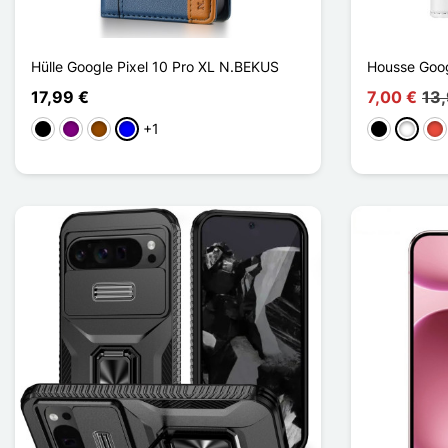
Hülle Google Pixel 10 Pro XL N.BEKUS
Housse Goog
17,99 €
7,00 €
13
+1
Schwarz
Violett
Braun
Blau
Schwarz
Weiß
Rot