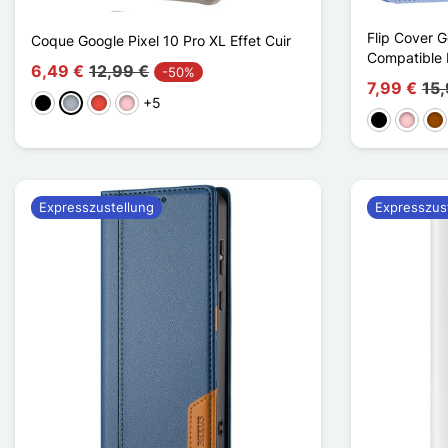
Flip Cover G
Coque Google Pixel 10 Pro XL Effet Cuir
Compatible
6,49 €
12,99 €
-50%
7,99 €
15,
+5
Schwarz
Grau
Rot
Pink
Schwarz
Pink
Br
Expresszustellung
Expresszus