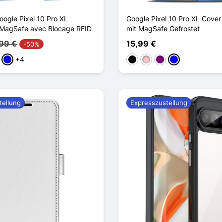
oogle Pixel 10 Pro XL
Google Pixel 10 Pro XL Cover
 MagSafe avec Blocage RFID
mit MagSafe Gefrostet
99 €
15,99 €
-50%
+4
aun
Blau
Schwarz
Pink
Violett
Blau
tellung
Expresszustellung