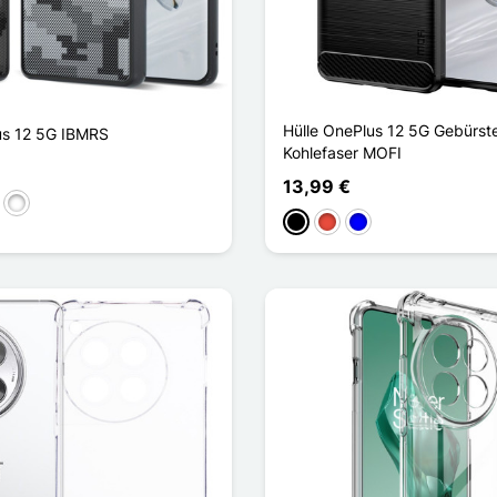
Hülle OnePlus 12 5G Gebürst
us 12 5G IBMRS
Kohlefaser MOFI
13,99 €
arent
t
lle Camouflage
Camouflage Artistique
Schwarz
Rot
Blau