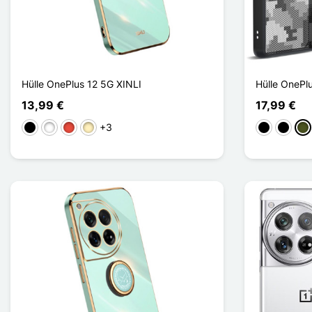
Hülle OnePlus 12 5G XINLI
Hülle OnePl
13,99 €
17,99 €
+3
Schwarz
Weiß
Rot
Golden
Noir Transp
Noir Ma
Gri