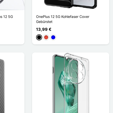
us 12 5G
OnePlus 12 5G Kohlefaser Cover
Gebürstet
13,99 €
Schwarz
Rot
Blau