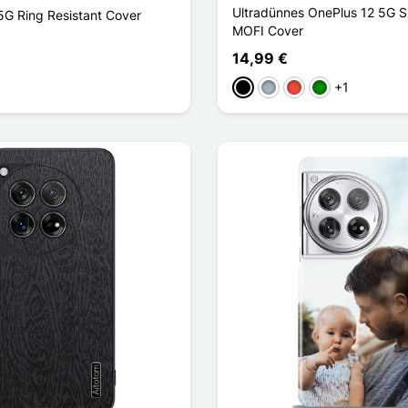
Ultradünnes OnePlus 12 5G S
5G Ring Resistant Cover
MOFI Cover
14,99 €
u
+1
Schwarz
Grau
Rot
Grün