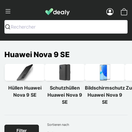
Dealy - Hüllen und Zubehör für Smart
Menu
Rechercher
Huawei Nova 9 SE
Hüllen Huawei
Schutzhüllen
Bildschirmschutz
Zu
Nova 9 SE
Huawei Nova 9
Huawei Nova 9
SE
SE
Sortieren nach
Filter