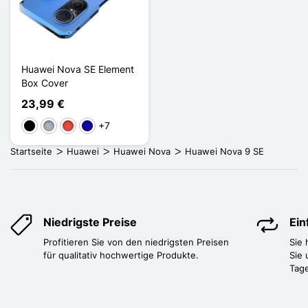
Huawei Nova SE Element
Box Cover
23,99 €
+7
Schwarz
Grau
Rot
Dunkelblau
Startseite
Huawei
Huawei Nova
Huawei Nova 9 SE
Niedrigste Preise
Ei
Profitieren Sie von den niedrigsten Preisen
Sie
für qualitativ hochwertige Produkte.
Sie 
Tag