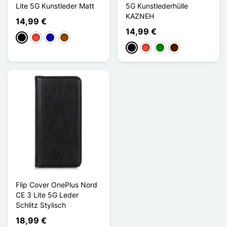
Lite 5G Kunstleder Matt
5G Kunstlederhülle
KAZNEH
14,99 €
14,99 €
Schwarz
Rot
Dunkelblau
Braun
Schwarz
Rot
Grün
Dunkelbraun
Flip Cover OnePlus Nord
CE 3 Lite 5G Leder
Schlitz Stylisch
18,99 €