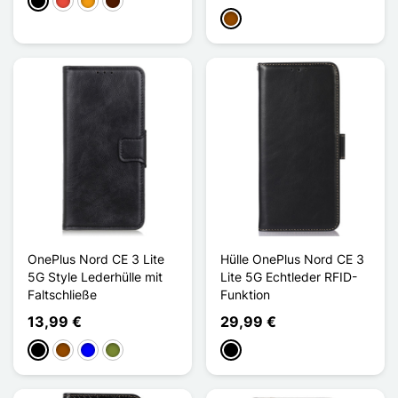
Schwarz
Rot
Orange
Dunkelbraun
Braun
OnePlus Nord CE 3 Lite
Hülle OnePlus Nord CE 3
5G Style Lederhülle mit
Lite 5G Echtleder RFID-
Faltschließe
Funktion
13,99 €
29,99 €
Schwarz
Braun
Blau
Khaki
Schwarz