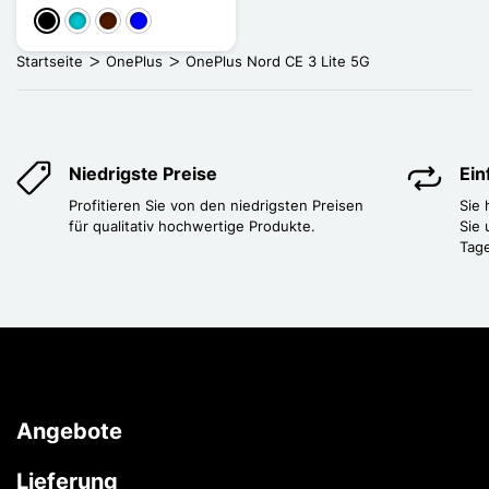
Schwarz
Türkis
Dunkelbraun
Blau
Startseite
OnePlus
OnePlus Nord CE 3 Lite 5G
Niedrigste Preise
Ei
Profitieren Sie von den niedrigsten Preisen
Sie
für qualitativ hochwertige Produkte.
Sie 
Tag
Angebote
Lieferung