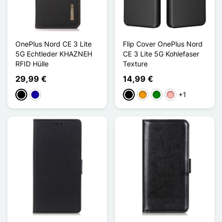
OnePlus Nord CE 3 Lite
Flip Cover OnePlus Nord
5G Echtleder KHAZNEH
CE 3 Lite 5G Kohlefaser
RFID Hülle
Texture
29,99 €
14,99 €
+1
Schwarz
Dunkelblau
Schwarz
Orange
Grün
Roségold