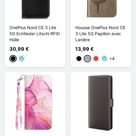
OnePlus Nord CE 3 Lite
Housse OnePlus Nord CE
5G Echtleder Litschi RFID
3 Lite 5G Papillon avec
Hülle
Lanière
30,99 €
13,99 €
+4
Schwarz
Hellblau
Schwarz
Grau
Rot
Hellblau