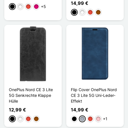
14,99 €
+5
Schwarz
Weiß
Rot
Magenta
Schwarz
Weiß
Rot
Braun
OnePlus Nord CE 3 Lite
Flip Cover OnePlus Nord
5G Senkrechte Klappe
CE 3 Lite 5G Uni-Leder-
Hülle
Effekt
12,99 €
14,99 €
+1
Schwarz
Weiß
Rot
Braun
Schwarz
Grau
Rot
Pink