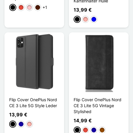
Kartenhalter Hülle
+1
Schwarz
Rot
Pink
Dunkelbraun
13,99 €
Schwarz
Roségold
Blau
Flip Cover OnePlus Nord
Flip Cover OnePlus Nord
CE 3 Lite 5G Style Leder
CE 3 Lite 5G Vintage
Stylished
13,99 €
14,99 €
Schwarz
Dunkelblau
Roségold
Schwarz
Rot
Dunkelblau
Braun