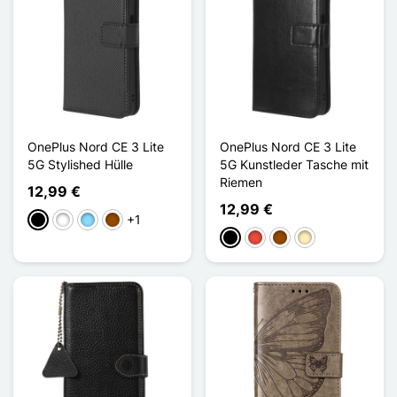
OnePlus Nord CE 3 Lite
OnePlus Nord CE 3 Lite
5G Stylished Hülle
5G Kunstleder Tasche mit
Riemen
12,99 €
12,99 €
+1
Schwarz
Weiß
Hellblau
Braun
Schwarz
Rot
Braun
Golden