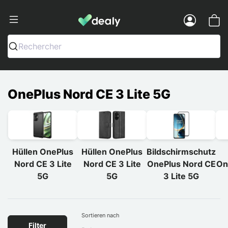
Dealy - Hüllen und Zubehör für Smart
Menu
Rechercher
OnePlus Nord CE 3 Lite 5G
Hüllen OnePlus
Hüllen OnePlus
Bildschirmschutz
Nord CE 3 Lite
Nord CE 3 Lite
OnePlus Nord CE
On
5G
5G
3 Lite 5G
Sortieren nach
Filter