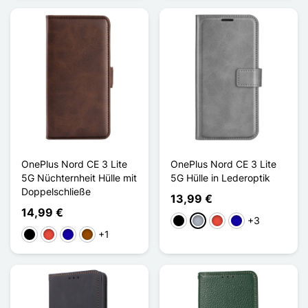
OnePlus Nord CE 3 Lite
OnePlus Nord CE 3 Lite
5G Nüchternheit Hülle mit
5G Hülle in Lederoptik
Doppelschließe
13,99 €
14,99 €
+3
Schwarz
Grau
Rot
Dunkelblau
+1
Schwarz
Rot
Dunkelblau
Braun