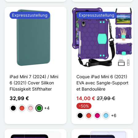
Expresszustellung
Expresszustellung
iPad Mini 7 (2024) / Mini
Coque iPad Mini 6 (2021)
6 (2021) Cover Silikon
EVA avec Sangle-Support
Flüssigkeit Stifthalter
et Bandoulière
32,99 €
14,00 €
27,99 €
-50%
+4
Schwarz
Rot
Pink
Grün
+6
Schwarz
Rot
Magenta
Hellblau