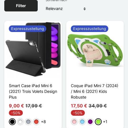
Filter
Expresszustellung
Expresszustellung
Smart Case iPad Mini 6
Coque iPad Mini 7 (2024)
(2021) Trois Volets Design
/ Mini 6 (2021) Kids
Plus
Robuste
9,00 €
17,99 €
17,50 €
34,99 €
-50%
-50%
+8
+1
Schwarz
Weiß
Grau
Rot
Pink
Hellblau
Violett
Apfelgrün