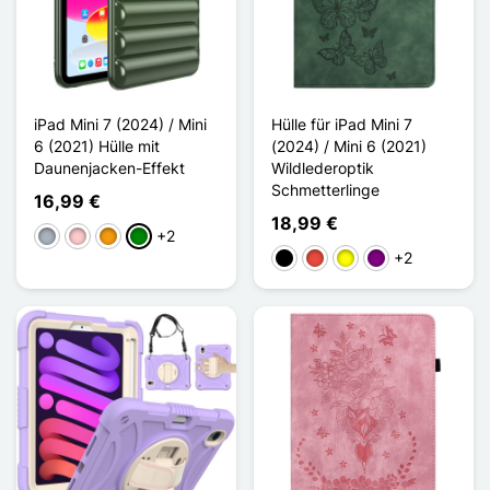
iPad Mini 7 (2024) / Mini
Hülle für iPad Mini 7
6 (2021) Hülle mit
(2024) / Mini 6 (2021)
Daunenjacken-Effekt
Wildlederoptik
Schmetterlinge
16,99 €
18,99 €
+2
Grau
Pink
Orange
Grün
+2
Schwarz
Rot
Gelb
Violett