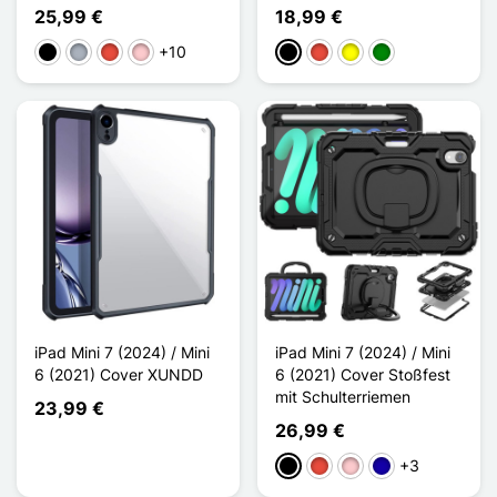
25,99 €
18,99 €
+10
Schwarz
Grau
Rot
Pink
Schwarz
Rot
Gelb
Grün
iPad Mini 7 (2024) / Mini
iPad Mini 7 (2024) / Mini
6 (2021) Cover XUNDD
6 (2021) Cover Stoßfest
mit Schulterriemen
23,99 €
26,99 €
+3
Schwarz
Rot
Pink
Dunkelblau