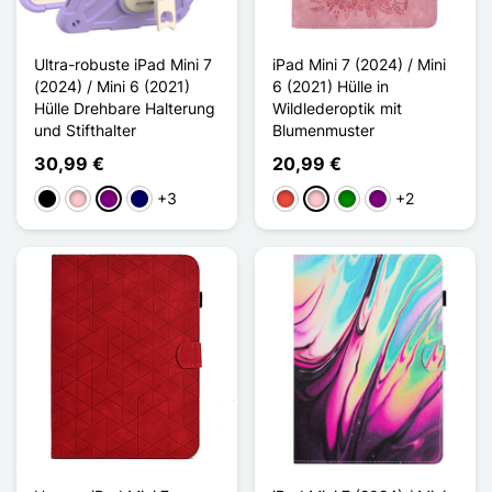
Ultra-robuste iPad Mini 7
iPad Mini 7 (2024) / Mini
(2024) / Mini 6 (2021)
6 (2021) Hülle in
Hülle Drehbare Halterung
Wildlederoptik mit
und Stifthalter
Blumenmuster
30,99 €
20,99 €
+3
+2
Schwarz
Pink
Violett
Marineblau
Rot
Pink
Grün
Violett