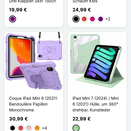
Drei Klappen Skin Touch
Schaum Kids
19,99 €
24,99 €
+2
Violett
Schwarz
Rot
Magenta
Violett
Coque iPad Mini 6 (2021)
iPad Mini 7 (2024) / Mini
Bandoulière Papillon
6 (2021) Hülle, um 360°
Monochrome
drehbar, Kunstleder
30,99 €
22,99 €
+4
Schwarz
Rot
Pink
Orange
Hellgrün