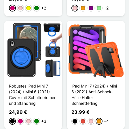
+2
+2
Magenta
Pink
Gelb
Grün
Pink
Orange
Violett
Hellgrün
Robustes iPad Mini 7
iPad Mini 7 (2024) / Mini
(2024) / Mini 6 (2021)
6 (2021) Anti-Schock-
Cover mit Schulterriemen
Hülle Halter
und Standring
Schmetterling
24,99 €
23,99 €
+3
+4
Schwarz
Magenta
Pink
Grün
Schwarz
Rot
Pink
Orange