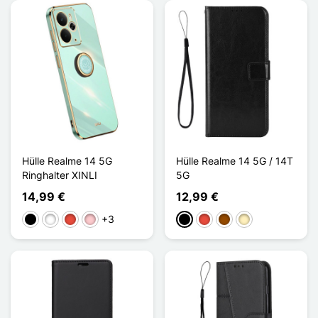
Hülle Realme 14 5G
Hülle Realme 14 5G / 14T
Ringhalter XINLI
5G
14,99 €
12,99 €
+3
Schwarz
Weiß
Rot
Pink
Schwarz
Rot
Braun
Golden