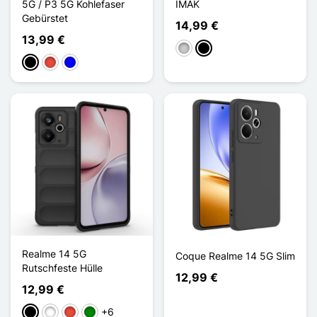
5G / P3 5G Kohlefaser
IMAK
Gebürstet
14,99 €
13,99 €
Transparent
Noir Mat
Schwarz
Rot
Blau
Realme 14 5G
Coque Realme 14 5G Slim
Rutschfeste Hülle
12,99 €
12,99 €
+6
Schwarz
Weiß
Rot
Grün