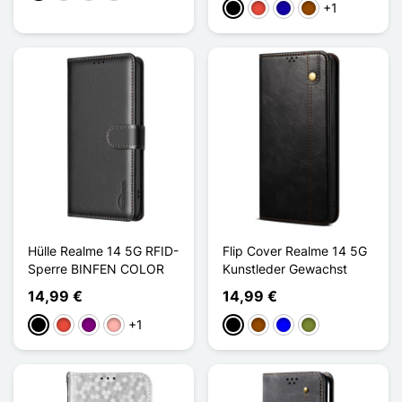
+1
Schwarz
Rot
Dunkelblau
Braun
Hülle Realme 14 5G RFID-
Flip Cover Realme 14 5G
Sperre BINFEN COLOR
Kunstleder Gewachst
14,99 €
14,99 €
+1
Schwarz
Rot
Violett
Roségold
Schwarz
Braun
Blau
Khaki