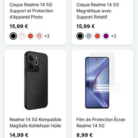
Coque Realme 14 5G
Coque Realme 14 5G
Support et Protection
Magnétique avec
d'Appareil Photo
Support Rotatif
15,99 €
15,99 €
+3
+2
Schwarz
Weiß
Rot
Roségold
Schwarz
Grau
Rot
Violett
Realme 14 5G Kompatible
Film de Protection Écran
MagSafe Kohlefaser Hülle
Realme 14 5G
14,99 €
8,99 €