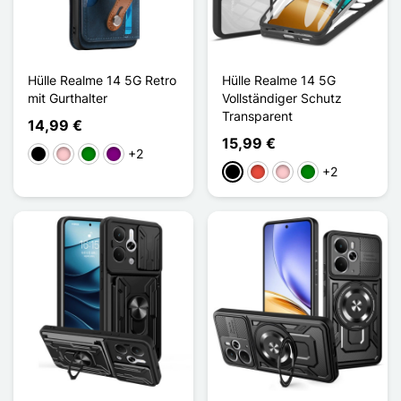
Hülle Realme 14 5G Retro
Hülle Realme 14 5G
mit Gurthalter
Vollständiger Schutz
Transparent
14,99 €
15,99 €
+2
Schwarz
Pink
Grün
Violett
+2
Schwarz
Rot
Pink
Grün