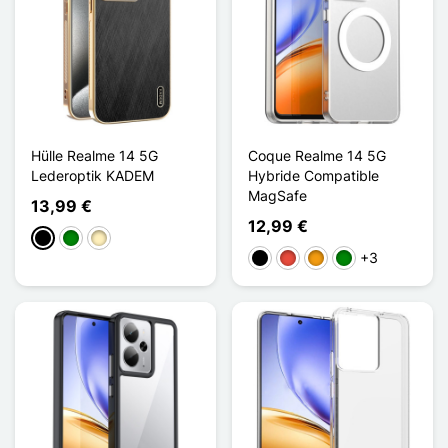
Hülle Realme 14 5G
Coque Realme 14 5G
Lederoptik KADEM
Hybride Compatible
MagSafe
13,99 €
12,99 €
Schwarz
Grün
Golden
+3
Schwarz
Rot
Orange
Grün