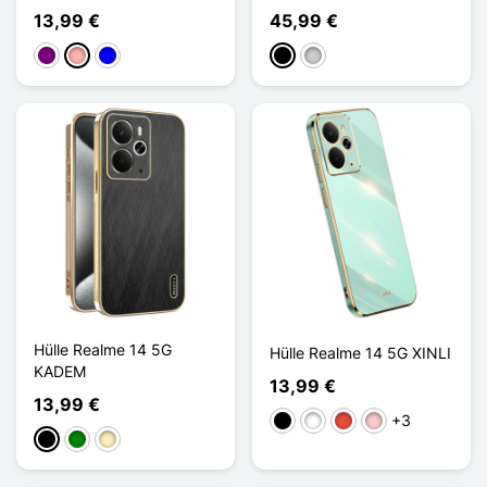
13,99 €
45,99 €
Violett
Roségold
Blau
Schwarz
Silber
Hülle Realme 14 5G
Hülle Realme 14 5G XINLI
KADEM
13,99 €
13,99 €
+3
Schwarz
Weiß
Rot
Pink
Schwarz
Grün
Golden