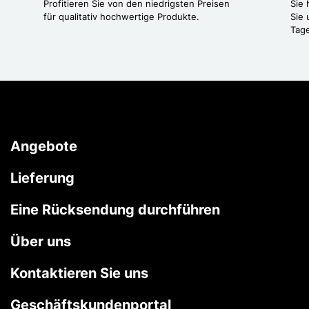
Profitieren Sie von den niedrigsten Preisen
Sie
für qualitativ hochwertige Produkte.
Sie 
Tag
Angebote
Lieferung
Eine Rücksendung durchführen
Über uns
Kontaktieren Sie uns
Geschäftskundenportal