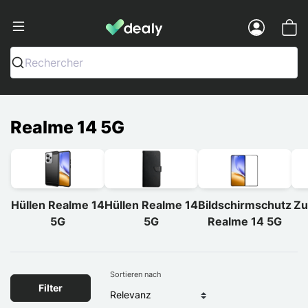
Dealy - Hüllen und Zubehör für Smart
Menu
Rechercher
Realme 14 5G
Hüllen Realme 14
Hüllen Realme 14
Bildschirmschutz
Zu
5G
5G
Realme 14 5G
Sortieren nach
Filter