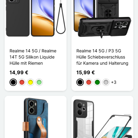
Realme 14 5G / Realme
Realme 14 5G / P3 5G
14T 5G Silikon Liquide
Hülle Schiebeverschluss
Hülle mit Riemen
für Kamera und Halterung
14,99 €
15,99 €
+3
Schwarz
Rot
Gelb
Hellgrün
Schwarz
Rot
Grün
Silber