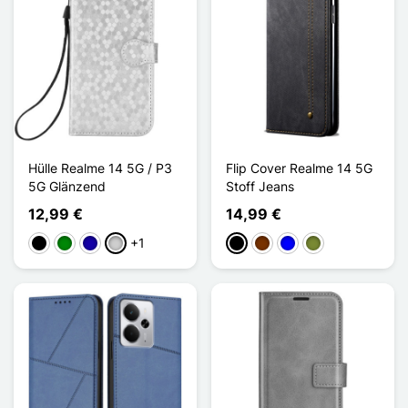
Hülle Realme 14 5G / P3
Flip Cover Realme 14 5G
5G Glänzend
Stoff Jeans
12,99 €
14,99 €
+1
Schwarz
Grün
Dunkelblau
Silber
Schwarz
Kaffee
Blau
Khaki