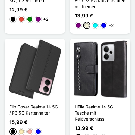
5G / P3 5G Linien
5G / P3 5G Katzenhaufen
mit Riemen
12,99 €
13,99 €
+2
Schwarz
Rot
Grün
Violett
+2
Violett
Beige
Cyan
Blau
Flip Cover Realme 14 5G
Hülle Realme 14 5G
/ P3 5G Kartenhalter
Tasche mit
Reißverschluss
15,99 €
13,99 €
Schwarz
Golden
Roségold
Blau