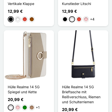
Vertikale Klappe
Kunstleder Litschi
12,99 €
12,99 €
+4
Schwarz
Weiß
Rot
Braun
Schwarz
Weiß
Rot
Pink
Hülle Realme 14 5G
Hülle Realme 14 5G
Spiegel und Kette
Brieftasche mit
Reißverschluss, Riemen
20,99 €
und Schulterriemen
+1
Weiß
Pink
Grün
Taupe
20,99 €