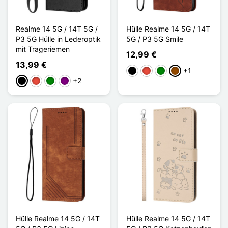
Realme 14 5G / 14T 5G /
Hülle Realme 14 5G / 14T
P3 5G Hülle in Lederoptik
5G / P3 5G Smile
mit Trageriemen
12,99 €
13,99 €
+1
Schwarz
Rot
Grün
Braun
+2
Schwarz
Rot
Grün
Violett
Hülle Realme 14 5G / 14T
Hülle Realme 14 5G / 14T