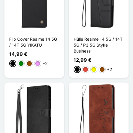
Flip Cover Realme 14 5G
Hülle Realme 14 5G / 14T
/ 14T 5G YIKATU
5G / P3 5G Styke
Business
14,99 €
12,99 €
+2
Schwarz
Grün
Braun
Hellviolett
+2
Schwarz
Rot
Gelb
Braun