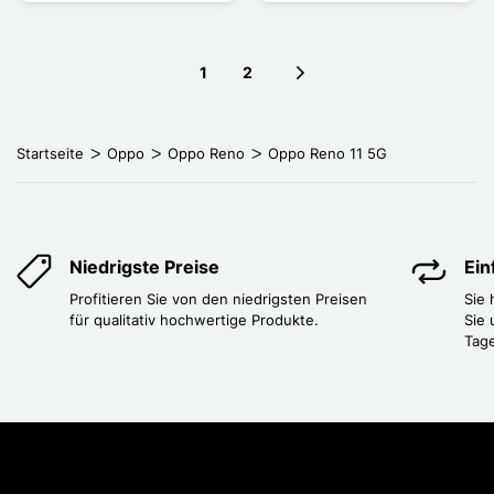
1
2
Next page
Startseite
Oppo
Oppo Reno
Oppo Reno 11 5G
Niedrigste Preise
Ei
Profitieren Sie von den niedrigsten Preisen
Sie
für qualitativ hochwertige Produkte.
Sie 
Tag