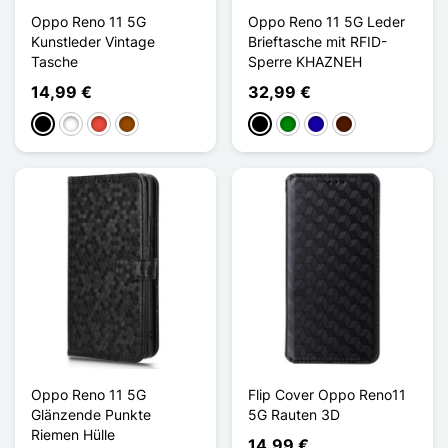
Oppo Reno 11 5G
Oppo Reno 11 5G Leder
Kunstleder Vintage
Brieftasche mit RFID-
Tasche
Sperre KHAZNEH
14,99 €
32,99 €
Schwarz
Weiß
Rot
Braun
Schwarz
Grün
Dunkelblau
Dunkelbraun
Oppo Reno 11 5G
Flip Cover Oppo Reno11
Glänzende Punkte
5G Rauten 3D
Riemen Hülle
14,99 €