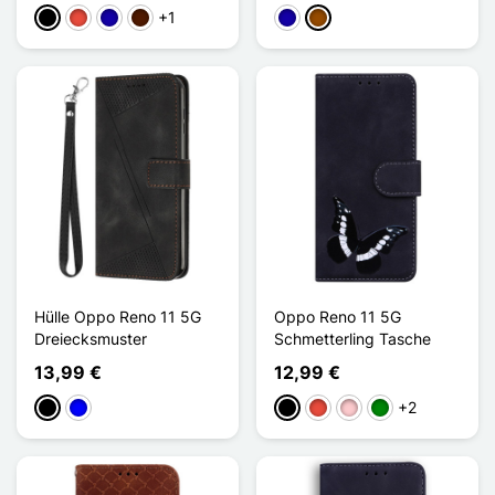
+1
Schwarz
Rot
Dunkelblau
Dunkelbraun
Dunkelblau
Braun
Hülle Oppo Reno 11 5G
Oppo Reno 11 5G
Dreiecksmuster
Schmetterling Tasche
13,99 €
12,99 €
+2
Schwarz
Blau
Schwarz
Rot
Pink
Grün