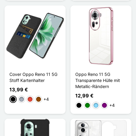
Cover Oppo Reno 11 5G
Oppo Reno 11 5G
Stoff Kartenhalter
Transparente Hülle mit
Metallic-Rändern
13,99 €
12,99 €
+4
Schwarz
Grau
Rot
Braun
+4
Schwarz
Grün
Hellblau
Violett