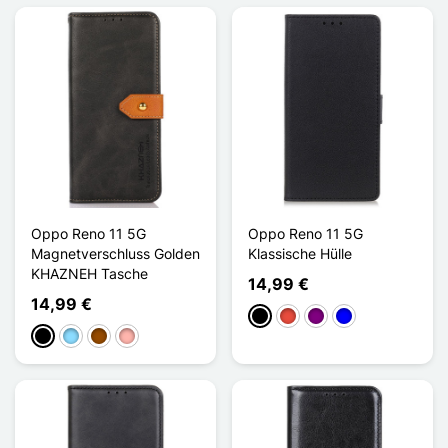
Oppo Reno 11 5G
Oppo Reno 11 5G
Magnetverschluss Golden
Klassische Hülle
KHAZNEH Tasche
14,99 €
14,99 €
Schwarz
Rot
Violett
Blau
Schwarz
Hellblau
Braun
Roségold