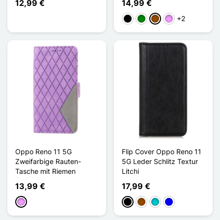
12,99 €
14,99 €
+2
Schwarz
Grün
Braun
Hellviolett
Oppo Reno 11 5G
Flip Cover Oppo Reno 11
Zweifarbige Rauten-
5G Leder Schlitz Textur
Tasche mit Riemen
Litchi
13,99 €
17,99 €
Hellviolett
Schwarz
Braun
Türkis
Blau