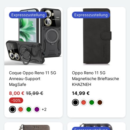
Expresszustellung
Expresszustellung
Coque Oppo Reno 11 5G
Oppo Reno 11 5G
Anneau-Support
Magnetische Brieftasche
MagSafe
KHAZNEH
8,00 €
15,99 €
14,99 €
-50%
Schwarz
Rot
Grün
Dunkelbraun
+2
Schwarz
Rot
Grün
Violett
Expresszustellung