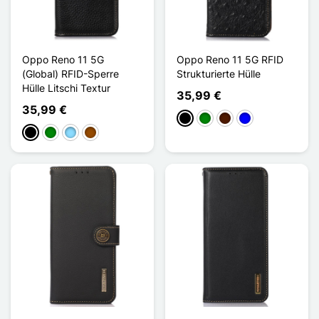
Oppo Reno 11 5G
Oppo Reno 11 5G RFID
(Global) RFID-Sperre
Strukturierte Hülle
Hülle Litschi Textur
35,99 €
35,99 €
Schwarz
Grün
Dunkelbraun
Blau
Schwarz
Grün
Hellblau
Braun