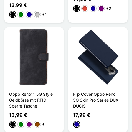
12,99 €
+2
Schwarz
Rot
Dunkelblau
Violett
+1
Schwarz
Grün
Dunkelblau
Silber
Oppo Reno11 5G Style
Flip Cover Oppo Reno 11
Geldbörse mit RFID-
5G Skin Pro Series DUX
Sperre Tasche
DUCIS
13,99 €
17,99 €
+1
Schwarz
Grün
Violett
Braun
Dunkelblau