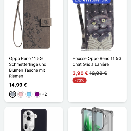
Oppo Reno 11 5G
Housse Oppo Reno 11 5G
Schmetterlinge und
Chat Gris à Lanière
Blumen Tasche mit
3,90 €
12,99 €
Riemen
-70%
14,99 €
+2
Grau
Pink
Hellblau
Violett