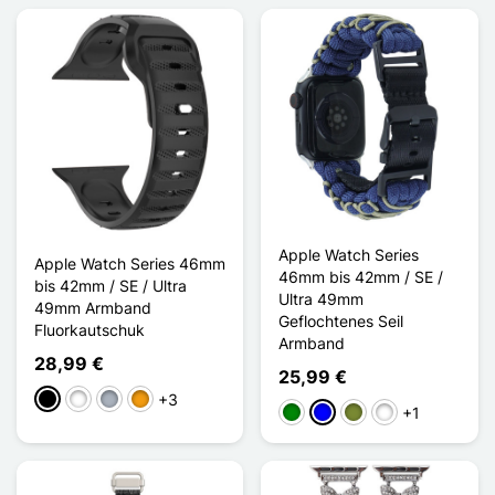
Apple Watch Series
Apple Watch Series 46mm
46mm bis 42mm / SE /
bis 42mm / SE / Ultra
Ultra 49mm
49mm Armband
Geflochtenes Seil
Fluorkautschuk
Armband
28,99 €
25,99 €
+3
Schwarz
Weiß
Grau
Orange
+1
Grün
Blau
Khaki
Noir / Rouge