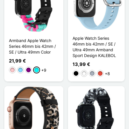
Apple Watch Series
Armband Apple Watch
46mm bis 42mm / SE /
Series 46mm bis 42mm /
Ultra 49mm Armband
SE / Ultra 49mm Color
Sport Design KALEBOL
21,99 €
13,99 €
+9
Pink
Hellblau
Violett
Cyan
+8
Schwarz
Weiß
Grau
Rot