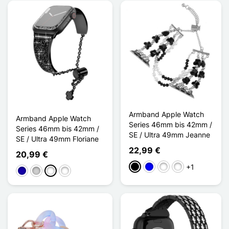
Armband Apple Watch
Armband Apple Watch
Series 46mm bis 42mm /
Series 46mm bis 42mm /
SE / Ultra 49mm Jeanne
SE / Ultra 49mm Floriane
22,99 €
20,99 €
+1
Schwarz
Blau
Transparent / Argen
Rose / Doré
Dunkelblau
Silber
Noir/Noir
Or Rose / Argenté