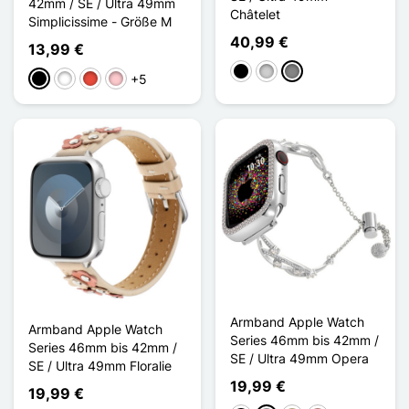
42mm / SE / Ultra 49mm
Châtelet
Simplicissime - Größe M
40,99 €
13,99 €
Schwarz
Silber
Gris Titanium
+5
Schwarz
Weiß
Rot
Pink
Armband Apple Watch
Armband Apple Watch
Series 46mm bis 42mm /
Series 46mm bis 42mm /
SE / Ultra 49mm Opera
SE / Ultra 49mm Floralie
19,99 €
19,99 €