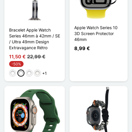
Apple Watch Series 10
Bracelet Apple Watch
3D Screen Protector
Series 46mm à 42mm / SE
46mm
/ Ultra 49mm Design
Extravagance Rétro
8,99 €
11,50 €
22,99 €
-50%
+1
Doré / Noir
Noir Argenté
Noir Or Rose
Blanc Étoilé