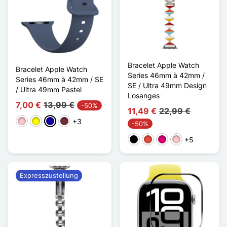
Bracelet Apple Watch
Bracelet Apple Watch
Series 46mm à 42mm /
Series 46mm à 42mm / SE
SE / Ultra 49mm Design
/ Ultra 49mm Pastel
Losanges
7,00 €
13,99 €
-50%
11,49 €
22,99 €
+3
Pink
Gelb
Dunkelblau
Rouge Vin
-50%
+5
Schwarz
Rot
Magenta
Pink
Expresszustellung