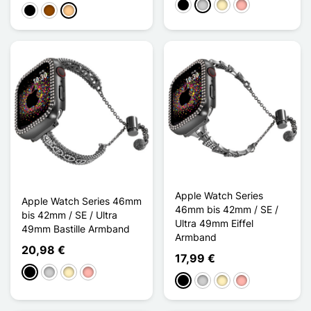
Schwarz
Silber
Golden
Roségold
Schwarz
Braun
Abricot
Apple Watch Series
Apple Watch Series 46mm
46mm bis 42mm / SE /
bis 42mm / SE / Ultra
Ultra 49mm Eiffel
49mm Bastille Armband
Armband
20,98 €
17,99 €
Schwarz
Silber
Golden
Roségold
Schwarz
Silber
Golden
Roségold