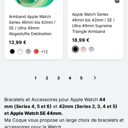
Apple Watch Series
Armband Apple Watch
46mm bis 42mm / SE /
Series 46mm bis 42mm /
Ultra 49mm Supreme
SE / Ultra 49mm
Triangle Armband
Abgestufte Deklination
18,99 €
13,99 €
Schwarz
Pink
Silber
+12
Schwarz
Weiß
Grau
Rot
1
2
3
4
5
Next page
Bracelets et Accessoires pour Apple Watch
44
mm (Series 4, 5 et 6)
et
42mm (Series 2, 3, 4 et 5)
et
Apple Watch SE 44mm.
Ma Coque vous propose un large choix de bracelets et
accessoires pour la Watch.