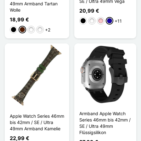
SE / Ultra 49mm Vega
49mm Armband Tartan
Wolle
20,99 €
18,99 €
+11
Schwarz
Weiß
Pink
Dunkelblau
+2
Schwarz
Dunkelbraun
Noir / Blanc
Rouge / Blanc
Armband Apple Watch
Apple Watch Series 46mm
Series 46mm bis 42mm /
bis 42mm / SE / Ultra
SE / Ultra 49mm
49mm Armband Kamelie
Flüssigsilikon
22,99 €