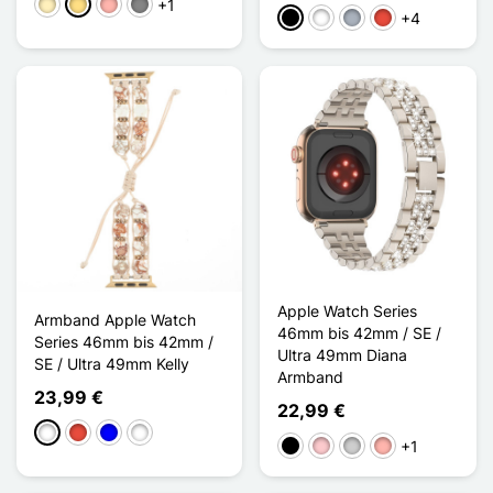
+1
Golden
Gold / Silber
Roségold
Gris Titanium
+4
Schwarz
Weiß
Grau
Rot
Apple Watch Series
Armband Apple Watch
46mm bis 42mm / SE /
Series 46mm bis 42mm /
Ultra 49mm Diana
SE / Ultra 49mm Kelly
Armband
23,99 €
22,99 €
Weiß
Rot
Blau
Multi-couleur
+1
Schwarz
Pink
Silber
Roségold