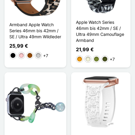
Apple Watch Series
Armband Apple Watch
46mm bis 42mm / SE /
Series 46mm bis 42mm /
Ultra 49mm Camouflage
SE / Ultra 49mm Wildleder
Armband
25,99 €
21,99 €
+7
Schwarz
Pink
Braun
Silber
+7
Orange
Beige
Khaki
Vert Armée