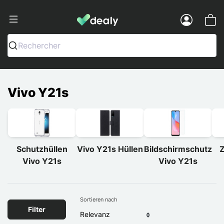
Dealy - Hüllen und Zubehör für Smart
Menu
Rechercher
Vivo Y21s
Schutzhüllen
Vivo Y21s Hüllen
Bildschirmschutz
Z
Vivo Y21s
Vivo Y21s
Sortieren nach
Filter