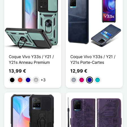
Coque Vivo Y33s / Y21 /
Coque Vivo Y33s / Y21 /
Y21s Anneau Premium
Y21s Porte-Cartes
13,99 €
12,99 €
+3
Schwarz
Rot
Dunkelblau
Silber
Grau
Magenta
Dunkelblau
Türkis