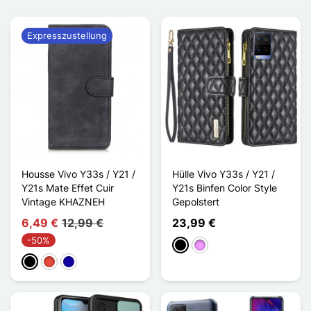
Expresszustellung
Housse Vivo Y33s / Y21 /
Hülle Vivo Y33s / Y21 /
Y21s Mate Effet Cuir
Y21s Binfen Color Style
Vintage KHAZNEH
Gepolstert
6,49 €
12,99 €
23,99 €
-50%
Schwarz
Hellviolett
Schwarz
Rot
Dunkelblau