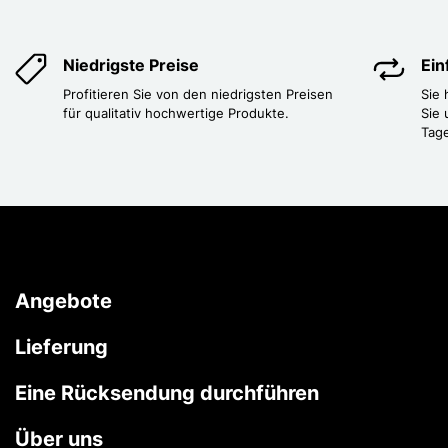
Niedrigste Preise
Ei
Profitieren Sie von den niedrigsten Preisen
Sie
für qualitativ hochwertige Produkte.
Sie 
Tag
Angebote
Lieferung
Eine Rücksendung durchführen
Über uns