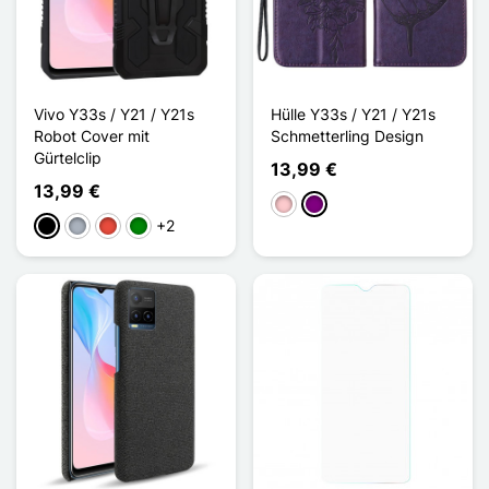
Vivo Y33s / Y21 / Y21s
Hülle Y33s / Y21 / Y21s
Robot Cover mit
Schmetterling Design
Gürtelclip
13,99 €
13,99 €
Pink
Violett
+2
Schwarz
Grau
Rot
Grün