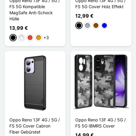
Oppo Reno 13F 4G / 5G /
Oppo Reno 13F 4G / 5G /
FS 5G Kompatible
FS 5G Cover Holz Effekt
MagSafe Anti-Schock
12,99 €
Hülle
Schwarz
Grau
Braun
Blau
13,99 €
+3
Schwarz
Weiß
Rot
Orange
Oppo Reno 13F 4G / 5G /
Oppo Reno 13F 4G / 5G /
FS 5G Cover Cabron
FS 5G IBMRS Cover
Fiber Gebürstet
14,99 €