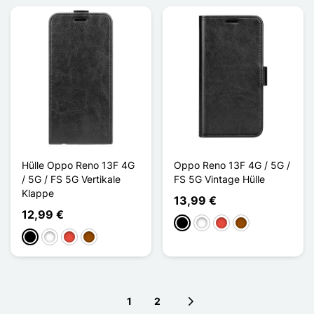
Hülle Oppo Reno 13F 4G
Oppo Reno 13F 4G / 5G /
/ 5G / FS 5G Vertikale
FS 5G Vintage Hülle
Klappe
13,99 €
12,99 €
Schwarz
Weiß
Rot
Braun
Schwarz
Weiß
Rot
Braun
1
2
Next page