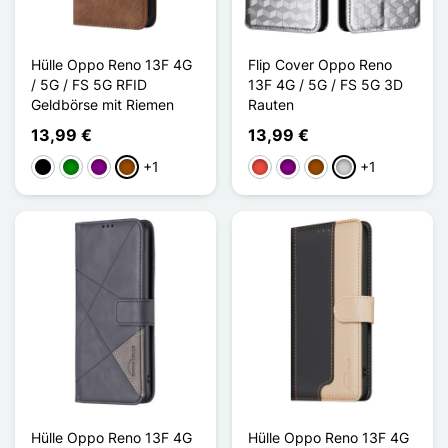
Hülle Oppo Reno 13F 4G
Flip Cover Oppo Reno
/ 5G / FS 5G RFID
13F 4G / 5G / FS 5G 3D
Geldbörse mit Riemen
Rauten
13,99 €
13,99 €
+1
+1
Schwarz
Grün
Violett
Braun
Rot
Violett
Braun
Silber
Hülle Oppo Reno 13F 4G
Hülle Oppo Reno 13F 4G