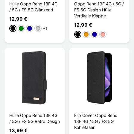
Hülle Oppo Reno 13F 4G
Oppo Reno 13F 4G / 5G /
/ 5G / FS 5G Glänzend
FS 5G Design Hülle
Vertikale Klappe
12,99 €
12,99 €
+1
Schwarz
Grün
Dunkelblau
Silber
Schwarz
Orange
Dunkelblau
Roségold
Hülle Oppo Reno 13F 4G
Flip Cover Oppo Reno
/ 5G / FS 5G Retro Design
13F 4G / 5G / FS 5G
Kohlefaser
13,99 €