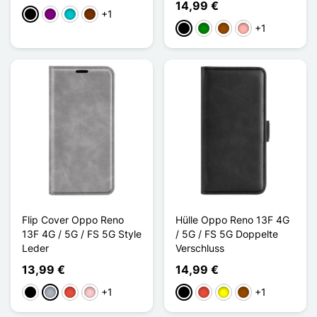
14,99 €
+1
Schwarz
Violett
Türkis
Kaffee
+1
Schwarz
Grün
Braun
Roségold
Flip Cover Oppo Reno
Hülle Oppo Reno 13F 4G
13F 4G / 5G / FS 5G Style
/ 5G / FS 5G Doppelte
Leder
Verschluss
13,99 €
14,99 €
+1
+1
Schwarz
Grau
Rot
Pink
Schwarz
Rot
Gelb
Braun