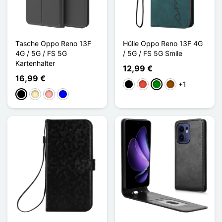
Tasche Oppo Reno 13F
Hülle Oppo Reno 13F 4G
4G / 5G / FS 5G
/ 5G / FS 5G Smile
Kartenhalter
12,99 €
16,99 €
+1
Schwarz
Rot
Grün
Braun
Schwarz
Golden
Roségold
Blau