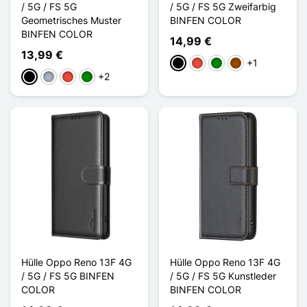
/ 5G / FS 5G
/ 5G / FS 5G Zweifarbig
Geometrisches Muster
BINFEN COLOR
BINFEN COLOR
14,99 €
13,99 €
+1
Schwarz
Rot
Grün
Braun
+2
Schwarz
Grau
Rot
Grün
Hülle Oppo Reno 13F 4G
Hülle Oppo Reno 13F 4G
/ 5G / FS 5G BINFEN
/ 5G / FS 5G Kunstleder
COLOR
BINFEN COLOR