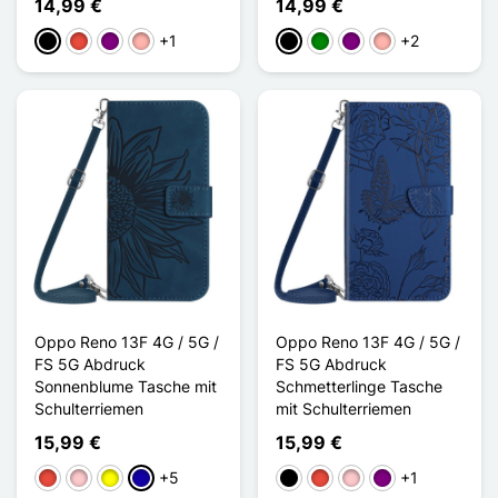
14,99 €
14,99 €
+1
+2
Schwarz
Rot
Violett
Roségold
Schwarz
Grün
Violett
Roségold
Oppo Reno 13F 4G / 5G /
Oppo Reno 13F 4G / 5G /
FS 5G Abdruck
FS 5G Abdruck
Sonnenblume Tasche mit
Schmetterlinge Tasche
Schulterriemen
mit Schulterriemen
15,99 €
15,99 €
+5
+1
Rot
Pink
Gelb
Dunkelblau
Schwarz
Rot
Pink
Violett