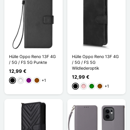
Hülle Oppo Reno 13F 4G
Hülle Oppo Reno 13F 4G
/ 5G / FS 5G Punkte
/ 5G / FS 5G
Wildlederoptik
12,99 €
12,99 €
+1
Schwarz
Weiß
Violett
Braun
+1
Schwarz
Pink
Grün
Braun