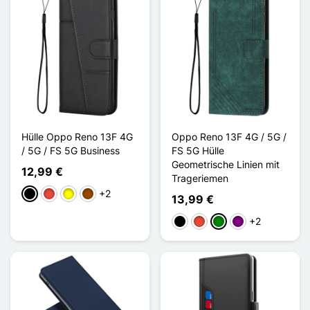
Hülle Oppo Reno 13F 4G
Oppo Reno 13F 4G / 5G /
/ 5G / FS 5G Business
FS 5G Hülle
Geometrische Linien mit
12,99 €
Trageriemen
+2
Schwarz
Rot
Gelb
Braun
13,99 €
+2
Schwarz
Rot
Grün
Violett