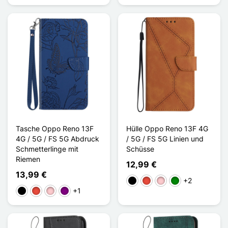
Tasche Oppo Reno 13F
Hülle Oppo Reno 13F 4G
4G / 5G / FS 5G Abdruck
/ 5G / FS 5G Linien und
Schmetterlinge mit
Schüsse
Riemen
12,99 €
13,99 €
+2
Schwarz
Rot
Pink
Grün
+1
Schwarz
Rot
Pink
Violett