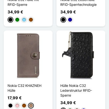
RFID-Sperre
RFID-Sperrtechnologie
34,99 €
34,99 €
Schwarz
Grün
Hellblau
Braun
Schwarz
Dunkelblau
Nokia C32 KHAZNEH
Hülle Nokia C32
Hülle
Lederstruktur RFID-
Sperre
17,99 €
34,99 €
Schwarz
Pink
Braun
Taupe