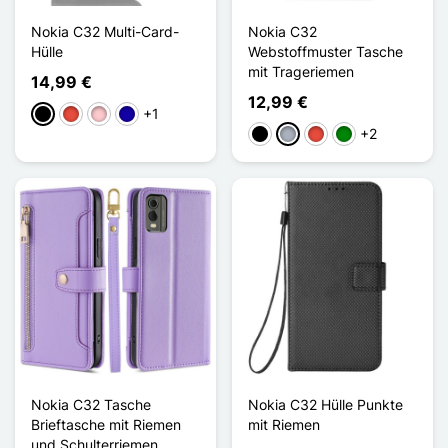
Nokia C32 Multi-Card-
Nokia C32
Hülle
Webstoffmuster Tasche
mit Trageriemen
14,99 €
12,99 €
+1
Schwarz
Rot
Pink
Dunkelblau
+2
Schwarz
Grau
Rot
Grün
Nokia C32 Tasche
Nokia C32 Hülle Punkte
Brieftasche mit Riemen
mit Riemen
und Schulterriemen