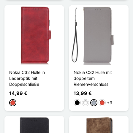
Nokia C32 Hülle in
Nokia C32 Hülle mit
Lederoptik mit
doppeltem
Doppelschließe
Riemenverschluss
14,99 €
13,99 €
+3
Rot
Schwarz
Weiß
Grau
Rot