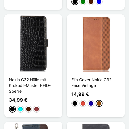
Schwarz
Grün
Dunkelbraun
Blau
Nokia C32 Hülle mit
Flip Cover Nokia C32
Krokodil-Muster RFID-
Frise Vintage
Sperre
14,99 €
34,99 €
Schwarz
Rot
Dunkelblau
Braun
Schwarz
Cyan
Dunkelbraun
Dunkelrot