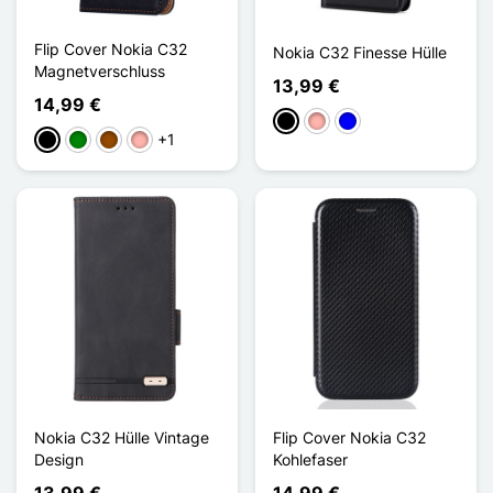
Flip Cover Nokia C32
Nokia C32 Finesse Hülle
Magnetverschluss
13,99 €
14,99 €
Schwarz
Roségold
Blau
+1
Schwarz
Grün
Braun
Roségold
Nokia C32 Hülle Vintage
Flip Cover Nokia C32
Design
Kohlefaser
13,99 €
14,99 €