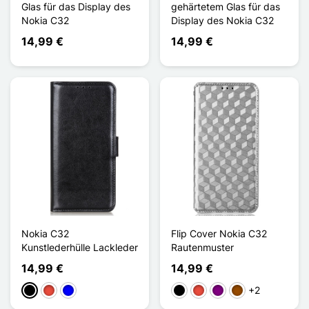
Glas für das Display des
gehärtetem Glas für das
Nokia C32
Display des Nokia C32
14,99 €
14,99 €
Nokia C32
Flip Cover Nokia C32
Kunstlederhülle Lackleder
Rautenmuster
14,99 €
14,99 €
+2
Schwarz
Rot
Blau
Schwarz
Rot
Violett
Braun