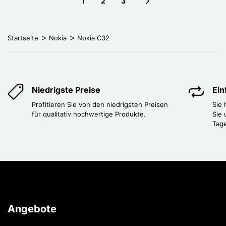
1
2
3
Next page
Startseite
Nokia
Nokia C32
Niedrigste Preise
Ei
Profitieren Sie von den niedrigsten Preisen
Sie
für qualitativ hochwertige Produkte.
Sie 
Tag
Angebote