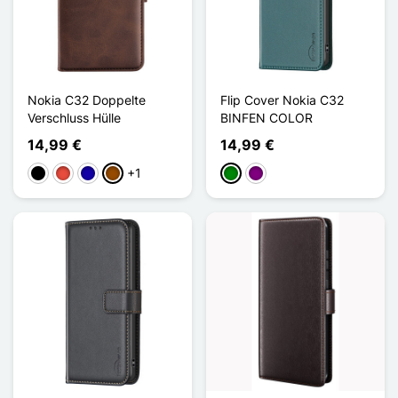
Nokia C32 Doppelte
Flip Cover Nokia C32
Verschluss Hülle
BINFEN COLOR
14,99 €
14,99 €
+1
Schwarz
Rot
Dunkelblau
Braun
Grün
Violett