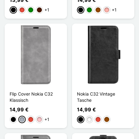
+1
+1
Schwarz
Rot
Grün
Dunkelbraun
Schwarz
Grün
Braun
Roségold
Flip Cover Nokia C32
Nokia C32 Vintage
Klassisch
Tasche
14,99 €
14,99 €
+1
Schwarz
Grau
Rot
Pink
Schwarz
Weiß
Rot
Braun