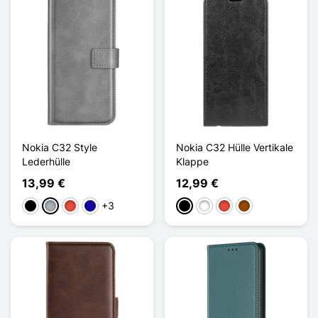
Nokia C32 Style
Nokia C32 Hülle Vertikale
Lederhülle
Klappe
13,99 €
12,99 €
+3
Schwarz
Grau
Rot
Dunkelblau
Schwarz
Weiß
Rot
Braun