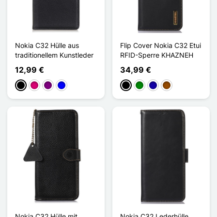
Nokia C32 Hülle aus
Flip Cover Nokia C32 Etui
traditionellem Kunstleder
RFID-Sperre KHAZNEH
12,99 €
34,99 €
Schwarz
Magenta
Violett
Blau
Schwarz
Grün
Dunkelblau
Braun
Nokia C32 Hülle mit
Nokia C32 Lederhülle