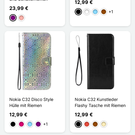
12,99 €
23,99 €
+1
Schwarz
Weiß
Hellblau
Braun
Violett
Roségold
Nokia C32 Disco Style
Nokia C32 Kunstleder
Hülle mit Riemen
Flashy Tasche mit Riemen
12,99 €
12,99 €
+1
Schwarz
Magenta
Hellblau
Violett
Schwarz
Rot
Braun
Golden