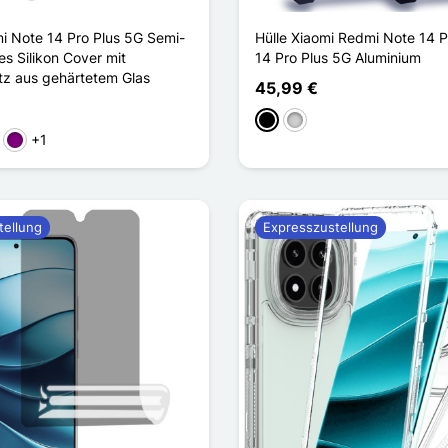
i Note 14 Pro Plus 5G Semi-
Hülle Xiaomi Redmi Note 14 P
s Silikon Cover mit
14 Pro Plus 5G Aluminium
tz aus gehärtetem Glas
45,99 €
Schwarz
Silber
+1
ün
Violett
tellung
Expresszustellung