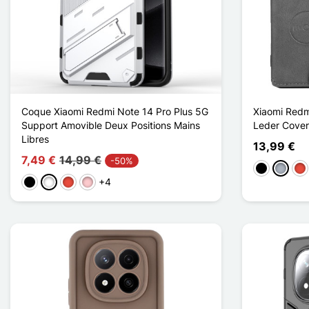
Coque Xiaomi Redmi Note 14 Pro Plus 5G
Xiaomi Redm
Support Amovible Deux Positions Mains
Leder Cover
Libres
13,99 €
7,49 €
14,99 €
-50%
Schwarz
Grau
Rot
+4
Schwarz
Weiß
Rot
Pink