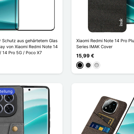
er Schutz aus gehärtetem Glas
Xiaomi Redmi Note 14 Pro Plu
play von Xiaomi Redmi Note 14
Series IMAK Cover
/ 14 Pro 5G / Poco X7
15,99 €
Schwarz
Dunkelgrau
Gris clair
tellung