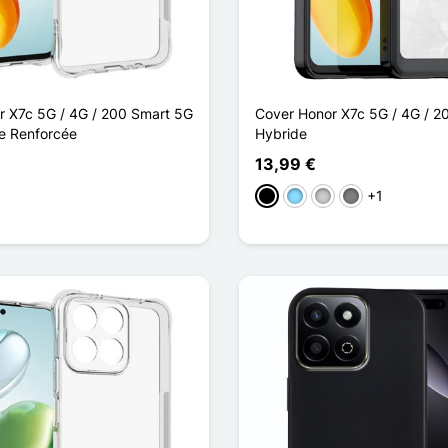
 X7c 5G / 4G / 200 Smart 5G
Cover Honor X7c 5G / 4G / 2
e Renforcée
Hybride
13,99 €
+1
Schwarz
Hellblau
Transparent
Gris Transparen