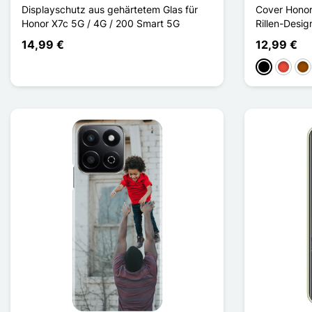
Displayschutz aus gehärtetem Glas für
Cover Honor
Honor X7c 5G / 4G / 200 Smart 5G
Rillen-Desig
14,99 €
12,99 €
Schwarz
Rot
Br