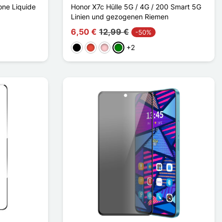
one Liquide
Honor X7c Hülle 5G / 4G / 200 Smart 5G
Linien und gezogenen Riemen
6,50 €
12,99 €
-50%
+2
Schwarz
Rot
Pink
Grün