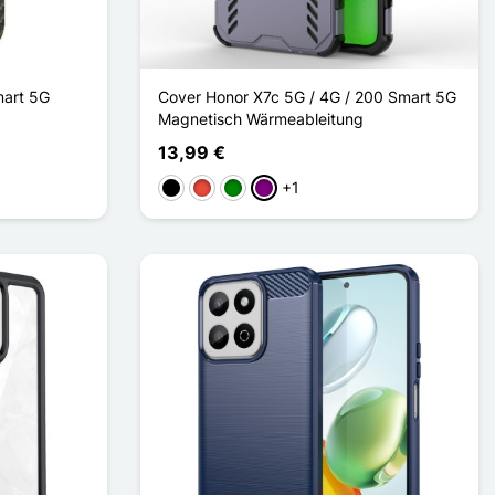
mart 5G
Cover Honor X7c 5G / 4G / 200 Smart 5G
Magnetisch Wärmeableitung
13,99 €
+1
Schwarz
Rot
Grün
Violett