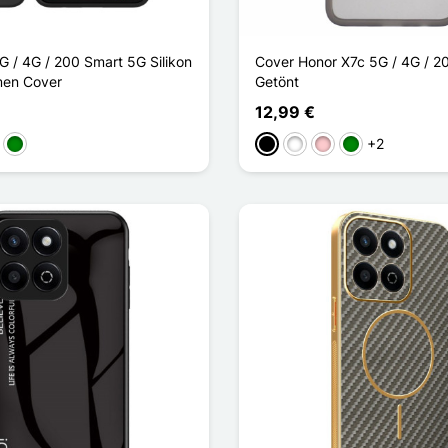
G / 4G / 200 Smart 5G Silikon
Cover Honor X7c 5G / 4G / 2
men Cover
Getönt
12,99 €
+2
lb
Grün
Schwarz
Weiß
Pink
Grün