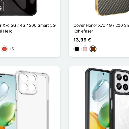
 X7c 5G / 4G / 200 Smart 5G
Cover Honor X7c 4G / 200 S
é Hello
Kohlefaser
13,99 €
+6
au
Rot
Schwarz
Pink
Kaffee