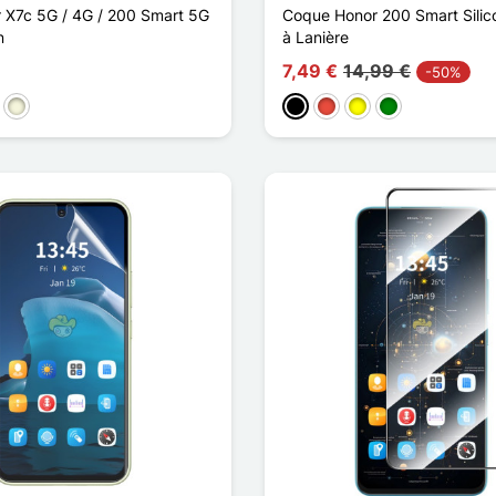
 X7c 5G / 4G / 200 Smart 5G
Coque Honor 200 Smart Silic
n
à Lanière
7,49 €
14,99 €
-50%
aun
Beige
Schwarz
Rot
Gelb
Grün