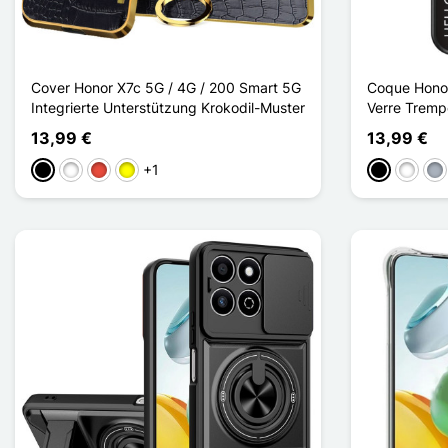
Cover Honor X7c 5G / 4G / 200 Smart 5G
Coque Honor
Integrierte Unterstützung Krokodil-Muster
Verre Tremp
13,99 €
13,99 €
+1
Schwarz
Weiß
Rot
Gelb
Schwarz
Weiß
Gr