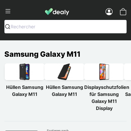
Dealy - Hüllen und Zubehör für Smart
Menu
Rechercher
Samsung Galaxy M11
Hüllen Samsung
Hüllen Samsung
Displayschutzfolien
Galaxy M11
Galaxy M11
für Samsung
Sa
Galaxy M11
Display
Sortieren nach