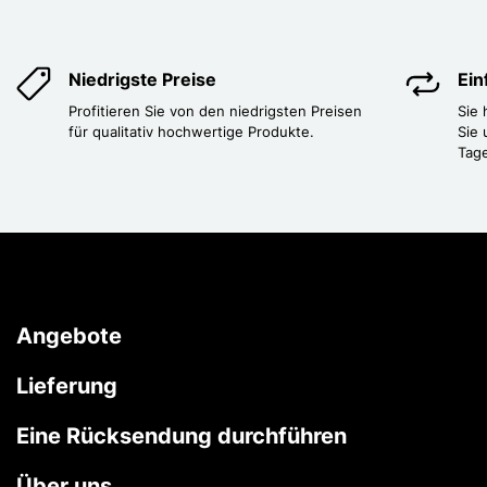
Niedrigste Preise
Ei
Profitieren Sie von den niedrigsten Preisen
Sie
für qualitativ hochwertige Produkte.
Sie 
Tag
Angebote
Lieferung
Eine Rücksendung durchführen
Über uns